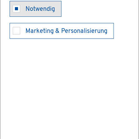
Ein­heit­li­chen
Notwendig
An­sprech­part­
Marketing & Personalisierung
ner für Dienst­
leis­ter nut­zen
Sie möch­ten eine Dienst­leis­tung in Baden-
Würt­tem­berg an­bie­ten? Sie wol­len wis­sen,
wie das geht und wel­che Un­ter­la­gen er­for­
der­lich sind?