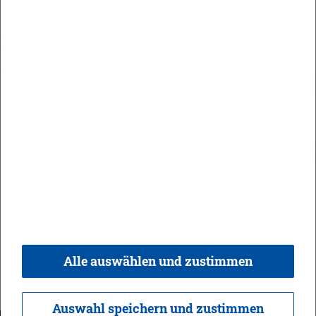
Orts­recht
In­halt
Im­pres­sum
Da­ten­schutz
Kon­takt & Öff­nungs­zei­ten
Bar­rie­re­frei­heit
Alle auswählen und zustimmen
© 2026 Ge­mein­de Bi­sin­gen,
Rea­li­sie­rung:
weber.​digital
Auswahl speichern und zustimmen