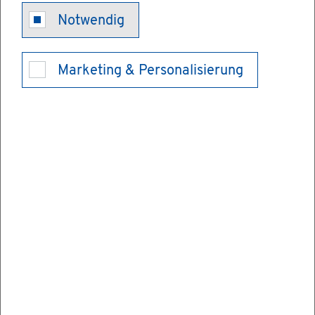
Ehe­schlie­
Notwendig
ßung an­mel­
Marketing & Personalisierung
den
Sie müs­sen die be­ab­sich­tig­te Ehe­schlie­
ßung per­sön­lich beim Stan­des­amt an­mel­
den, in des­sen Zu­stän­dig­keits­be­reich Sie
Ihren Wohn­sitz oder ge­wöhn­li­chen Auf­ent­
halt haben. Zur Ver­fah­rens­be­schleu­ni­gung
kön­nen Sie dem Stan­des­amt so­wohl Ihren
Wunsch­ter­min für die Ehe­schlie­ßung, als