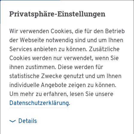
Menü
Privatsphäre-Einstellungen
Wir verwenden Cookies, die für den Betrieb
der Webseite notwendig sind und um Ihnen
Services anbieten zu können. Zusätzliche
Cookies werden nur verwendet, wenn Sie
Ser­vice
ihnen zustimmen. Diese werden für
Ver­wal­tung & Bür­ger­ser­vice
statistische Zwecke genutzt und um Ihnen
individuelle Angebote zeigen zu können.
Dienst­leis­tun­gen A-Z
Um mehr zu erfahren, lesen Sie unsere
Da­ten­schutz­kon­trol­le - Da­ten­schutz­be­schwer­
Datenschutzerklärung
.
de ein­rei­chen (per­so­nen­be­zo­gen)
Details