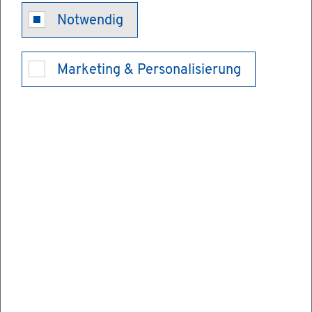
Da­ten­schutz­
Notwendig
kon­trol­le - Da­
Marketing & Personalisierung
ten­schutz­be­
schwer­de ein­
rei­chen (per­
so­nen­be­zo­
gen)