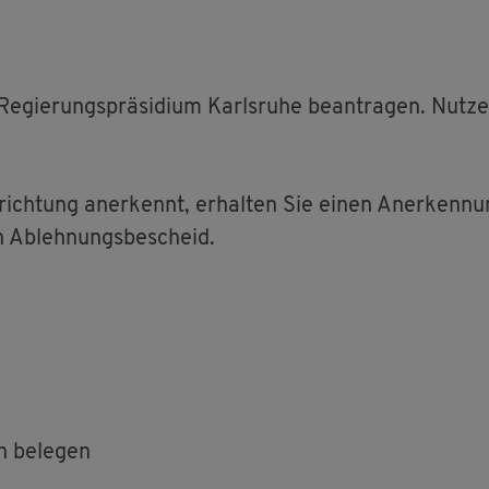
gie­rungs­prä­si­di­um Karls­ru­he be­an­tra­gen. Nut­z
­rich­tung an­er­kennt, er­hal­ten Sie einen An­er­ken­n
n Ab­leh­nungs­be­scheid.
n be­le­gen