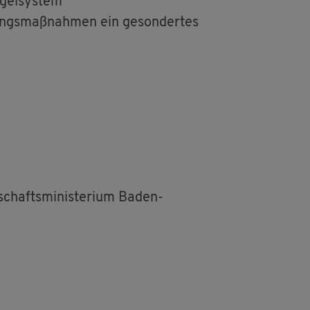
­gel­sys­tem
e­rungs­maß­nah­men ein ge­son­der­tes
schafts­mi­nis­te­ri­um Baden-