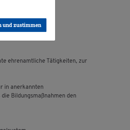
en­nung
n und zustimmen
te eh­ren­amt­li­che Tä­tig­kei­ten, zur
r in an­er­kann­ten
ass die Bil­dungs­maß­nah­men den