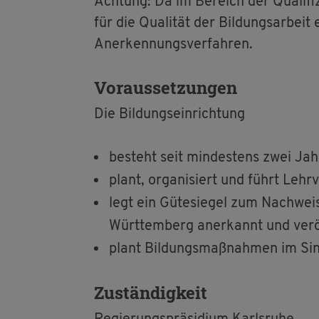
Ach­tung: Da im Be­reich der Qua­li­fi­zi
für die Qua­li­tät der Bil­dungs­ar­beit 
An­er­ken­nungs­ver­fah­ren.
Vor­aus­set­zun­gen
Die Bil­dungs­ein­rich­tung
be­steht seit min­des­tens zwei Ja
plant, or­ga­ni­siert und führt Lehr­v
legt ein Gü­te­sie­gel zum Nach­weis
Würt­tem­berg an­er­kannt und ver­öf
plant Bil­dungs­maß­nah­men im Sin
Zu­stän­dig­keit