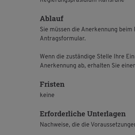
Re­gie­rungs­prä­si­di­um Karls­ru­he
Ab­lauf
Sie müs­sen die An­er­ken­nung beim Re­
An­trags­for­mu­lar.
Wenn die zu­stän­di­ge Stel­le Ihre Ein
An­er­ken­nung ab, er­hal­ten Sie eine
Fris­ten
keine
Er­for­der­li­che Un­ter­la­gen
Nach­wei­se, die die Vor­aus­set­zun­ge