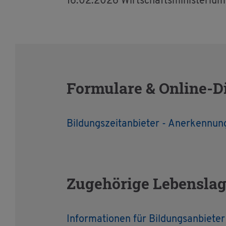
16.02.2026 Wirt­schafts­mi­nis­te­ri
For­mu­la­re & On­line-D
Bil­dungs­zeit­an­bie­ter - An­er­ken­nu
Zu­ge­hö­ri­ge Le­bens­la­
In­for­ma­tio­nen für Bil­dungs­an­bie­te