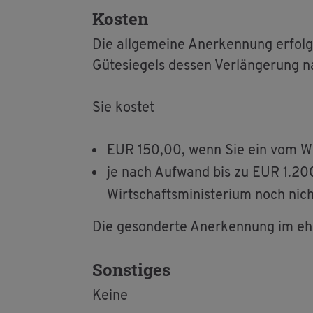
Kos­ten
Die all­ge­mei­ne An­er­ken­nung er­fo
Gü­te­sie­gels des­sen Ver­län­ge­rung n
Sie kos­tet
EUR 150,00, wenn Sie ein vom Wirt­sc
je nach Auf­wand bis zu EUR 1.200,
Wirt­schafts­mi­nis­te­ri­um noch nich
Die ge­son­der­te An­er­ken­nung im eh
Sons­ti­ges
Keine