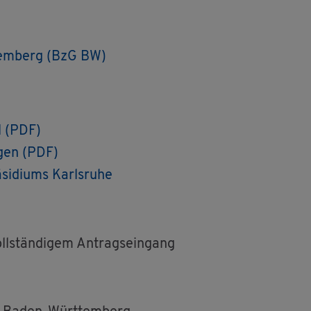
­tem­berg (BzG BW)
el (PDF)
n­gen (PDF)
­si­di­ums Karls­ru­he
ll­stän­di­gem An­trags­ein­gang