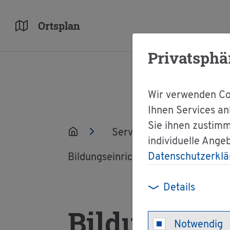
Orts­plan
Privatsphä
Wir verwenden Coo
Ihnen Services an
Sie ihnen zustimm
Ser­vice
Ver­wal­tun
individuelle Ange
Datenschutzerklä
Bil­dungs­ein­rich­tung nach dem Bil­du
Details
Bil­dungs­ei
Notwendig