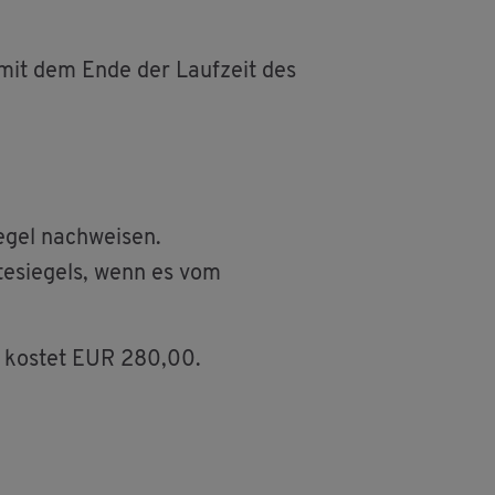
n, mit dem Ende der Lauf­zeit des
e­gel nach­wei­sen.
te­sie­gels, wenn es vom
Sie kos­tet EUR 280,00.