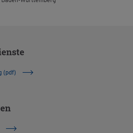
­um Baden-Würt­tem­berg
iens­te
ng (pdf)
gen
r