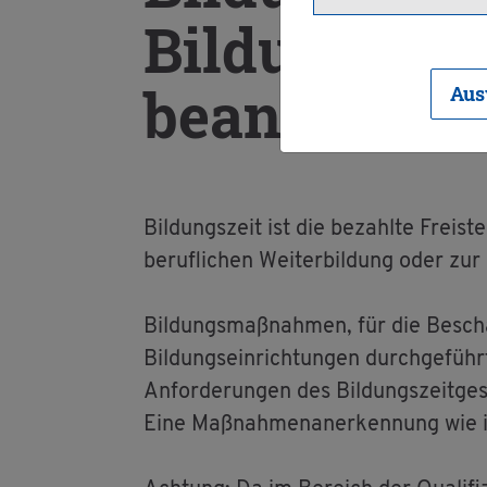
Bil­dungs­zei
be­an­tra­gen
Aus
Bil­dungs­zeit ist die be­zahl­te Frei­st
be­ruf­li­chen Wei­ter­bil­dung oder zur p
Bil­dungs­maß­nah­men, für die Be­schä
Bil­dungs­ein­rich­tun­gen durch­ge­fü
An­for­de­run­gen des Bil­dungs­zeit­g
Eine Maß­nah­men­an­er­ken­nung wie in