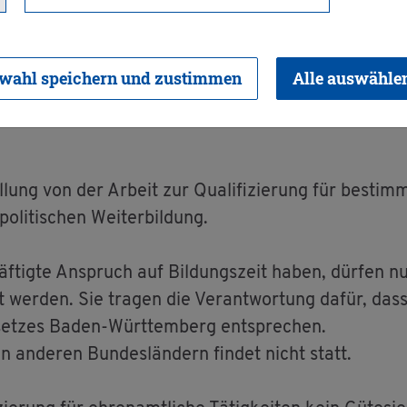
t­ge­setz - An­er­k
wahl speichern und zustimmen
Alle auswähle
el­lung von der Ar­beit zur Qua­li­fi­zie­rung für be­stimm­
o­li­ti­schen Wei­ter­bil­dung.
f­tig­te An­spruch auf Bil­dungs­zeit haben, dür­fen nu
hrt wer­den. Sie tra­gen die Ver­ant­wor­tung dafür, d
e­set­zes Baden-Würt­tem­berg ent­spre­chen.
 an­de­ren Bun­des­län­dern fin­det nicht statt.