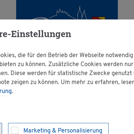
re-Einstellungen
kies, die für den Betrieb der Webseite notwendig
bieten zu können. Zusätzliche Cookies werden nu
en. Diese werden für statistische Zwecke genutzt
g & Bür­ger­ser­vice
Dienst­leis­tun­gen A-Z
bote zeigen zu können. Um mehr zu erfahren, lese
rung
.
ngs­zeit­ge­setz - An­er­ken­nung be­an­tra­gen
n­rich­tung nach d
Marketing & Personalisierung