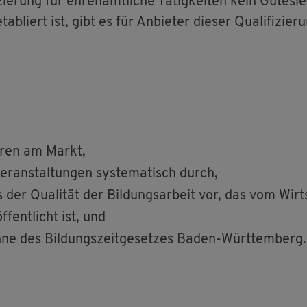
e­rung für eh­ren­amt­li­che Tä­tig­kei­ten kein Gü­te­sie
eta­bliert ist, gibt es für An­bie­ter die­ser Qua­li­fi­zi
h­ren am Markt,
er­an­stal­tun­gen sys­te­ma­tisch durch,
 der Qua­li­tät der Bil­dungs­ar­beit vor, das vom Wirt­
­fent­licht ist, und
ne des Bil­dungs­zeit­ge­set­zes Baden-Würt­tem­berg.