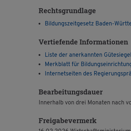
Rechts­grund­la­ge
Bil­dungs­zeit­ge­setz Baden-Würt
Ver­tie­fen­de In­for­ma­tio­nen
Liste der an­er­kann­ten Gü­te­sie­g
Merk­blatt für Bil­dungs­ein­rich­tu
In­ter­net­sei­ten des Re­gie­rungs­prä
Be­ar­bei­tungs­dau­er
In­ner­halb von drei Mo­na­ten nach vo
Frei­ga­be­ver­merk