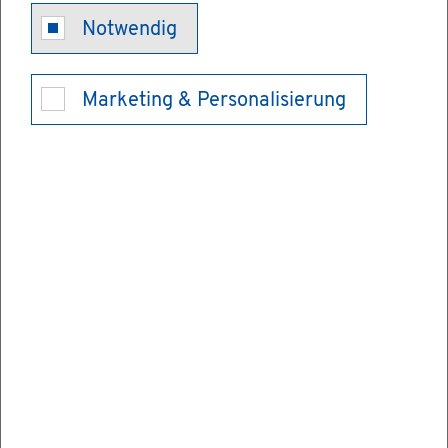
Be­triebs­be­auf­
Notwendig
trag­te für Im­
Marketing & Personalisierung
mis­si­ons­
schutz be­stel­
len
Be­trei­ber von be­stimm­ten ge­neh­mi­gungs­
be­dürf­ti­gen An­la­gen müs­sen einen oder