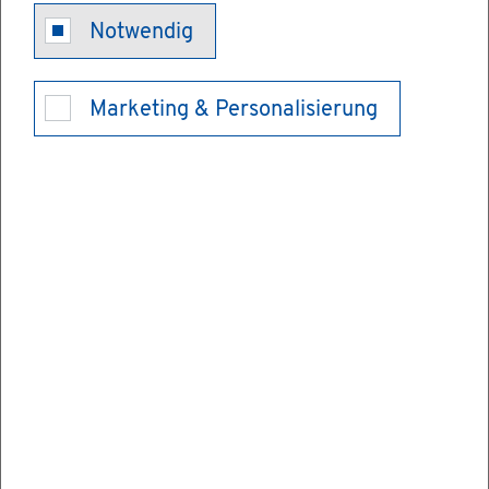
Aus­weis­
Notwendig
pflicht - Be­
Marketing & Personalisierung
frei­ung be­an­
tra­gen
Wenn Sie nicht al­lei­ne am öf­fent­li­chen
Leben teil­neh­men kön­nen, dann kön­nen
Sie von der Aus­weis­pflicht be­freit wer­den -
also von der Pflicht, einen Per­so­nal­aus­weis
zu be­sit­zen.