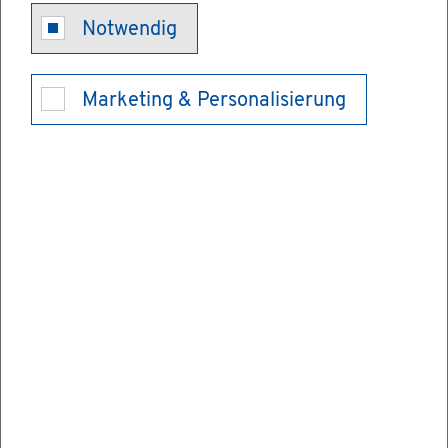
Bau­ge­neh­mi­
Notwendig
gung - Wer­be­
Marketing & Personalisierung
an­la­ge be­an­
tra­gen
Wenn Sie eine ge­neh­mi­gungs­pflich­ti­ge
Wer­be­an­la­ge auf­stel­len wol­len, müs­sen Sie
dafür elek­tro­nisch in Text­form eine Bau­ge­
neh­mi­gung be­an­tra­gen.