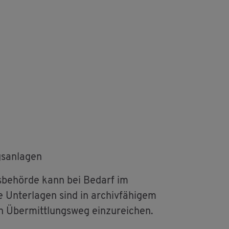
s­an­la­gen
s­be­hör­de kann bei Be­darf im
e Un­ter­la­gen sind in ar­chiv­fä­hi­gem
 Über­mitt­lungs­weg ein­zu­rei­chen.