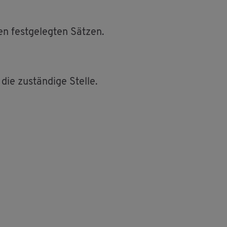
n fest­ge­leg­ten Sät­zen.
e zu­stän­di­ge Stel­le.