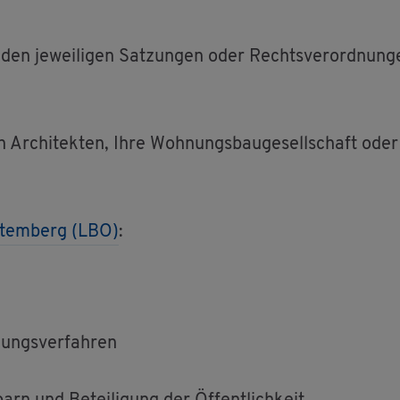
en je­wei­li­gen Sat­zun­gen oder Rechts­ver­ord­nun­ge
r­chi­tek­ten, Ihre Woh­nungs­bau­ge­sell­schaft oder di
­tem­berg (LBO)
:
gungs­ver­fah­ren