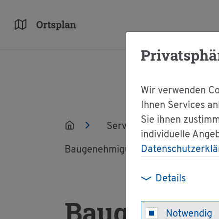
Orts­plan
Privatsphä
Wir verwenden Coo
Ihnen Services an
Sie ihnen zustimm
Ser­vice
Ver­wal­tun
individuelle Ange
Datenschutzerklä
Bau­ge­neh­mi­gung im ver­ein­fach­ten 
Details
Bau­ge­neh­mi
Notwendig