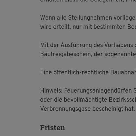
er­hal­ten diese die Ge­le­gen­heit, i
Wenn alle Stel­lung­nah­men vor­lie­ge
wird er­teilt, nur mit be­stimm­ten Be­
Mit der Aus­füh­rung des Vor­ha­bens 
Bau­f­rei­ga­be­schein, der so­ge­nann­
Eine öf­fent­lich-recht­li­che Bau­ab­n
Hin­weis: Feue­rungs­an­la­gen­dür­fen 
oder die be­voll­mäch­tig­te Be­zirks­sc
Ver­bren­nungs­ga­se be­schei­nigt hat.
Fris­ten