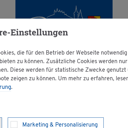
re-Einstellungen
kies, die für den Betrieb der Webseite notwendig
bieten zu können. Zusätzliche Cookies werden nu
en. Diese werden für statistische Zwecke genutzt
g & Bür­ger­ser­vice
Dienst­leis­tun­gen A-Z
bote zeigen zu können. Um mehr zu erfahren, lese
rung
.
Ver­fah­ren be­an­tra­gen
­gung im ver­ein­f
Marketing & Personalisierung