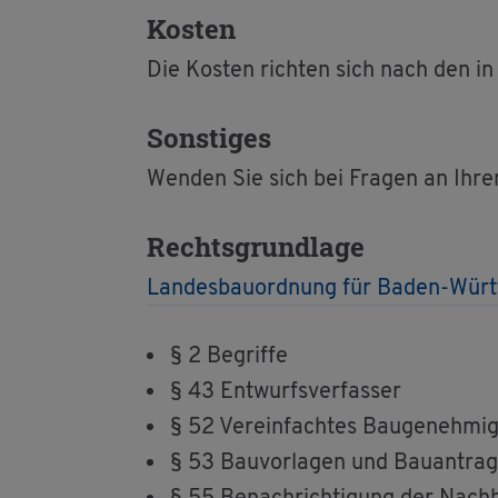
Kos­ten
Die Kos­ten rich­ten sich nach den in d
Sons­ti­ges
Wen­den Sie sich bei Fra­gen an Ihren A
Rechts­grund­la­ge
Lan­des­bau­ord­nung für Baden-Würt
§ 2 Be­grif­fe
§ 43 Ent­wurfs­ver­fas­ser
§ 52 Ver­ein­fach­tes Bau­ge­neh­mi­
§ 53 Bau­vor­la­gen und Bau­an­trag