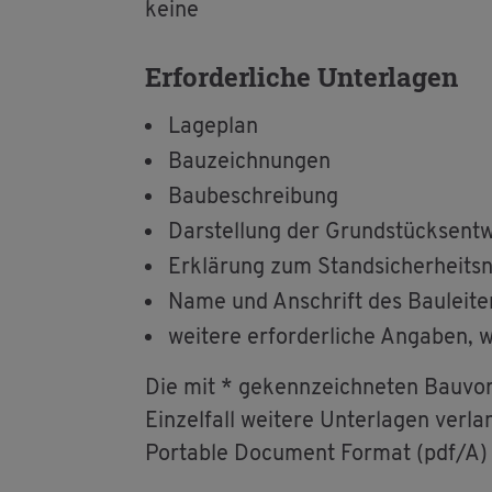
keine
Er­for­der­li­che Un­ter­la­gen
La­ge­plan
Bau­zeich­nun­gen
Bau­be­schrei­bung
Dar­stel­lung der Grund­stücks­ent­
Er­klä­rung zum Stand­si­cher­heits­
Name und An­schrift des Bau­lei­ter
wei­te­re er­for­der­li­che An­ga­ben,
Die mit * ge­kenn­zeich­ne­ten Bau­vo
Ein­zel­fall wei­te­re Un­ter­la­gen ver­
Por­ta­ble Do­cu­ment For­mat (pdf/A) 