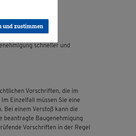
n und zustimmen
Ge­neh­mi­gung schnel­ler und
ht­li­chen Vor­schrif­ten, die im
. Im Ein­zel­fall müs­sen Sie eine
gen. Bei einem Ver­stoß kann die
e be­an­trag­te Bau­ge­neh­mi­gung
ü­fen­de Vor­schrif­ten in der Regel