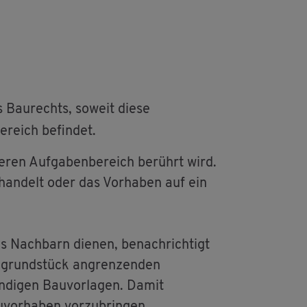
es Bau­rechts, so­weit diese
­reich be­fin­det.
eren Auf­ga­ben­be­reich be­rührt wird.
han­delt oder das Vor­ha­ben auf ein
 Nach­barn die­nen, be­nach­rich­tigt
u­grund­stück an­gren­zen­den
n­di­gen Bau­vor­la­gen. Damit