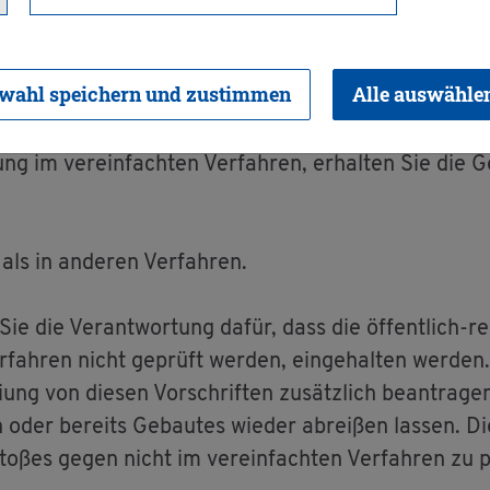
e­an­tra­gen
wahl speichern und zustimmen
Alle auswähle
ng im ver­ein­fach­ten Ver­fah­ren, er­hal­ten Sie die 
 als in an­de­ren Ver­fah­ren.
ie die Ver­ant­wor­tung dafür, dass die öf­fent­lich-rec
r­fah­ren nicht ge­prüft wer­den, ein­ge­hal­ten wer­den
ung von die­sen Vor­schrif­ten zu­sätz­lich be­an­tra­
oder be­reits Ge­bau­tes wie­der ab­rei­ßen las­sen. Di
­ßes gegen nicht im ver­ein­fach­ten Ver­fah­ren zu pr