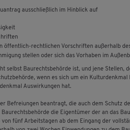
an­trag aus­schlie­ß­lich im Hin­blick auf
ig­keit
hrif­ten
 öf­fent­lich-recht­li­chen Vor­schrif­ten au­ßer­halb d
­mi­gung stel­len oder sich das Vor­ha­ben im Au­ßen­be
t selbst Bau­rechts­be­hör­de ist, und jene Stel­len, d
chutz­be­hör­de, wenn es sich um ein Kul­tur­denk­mal 
ur­denk­mal Aus­wir­kun­gen hat.
r Be­frei­un­gen be­an­tragt, die auch dem Schutz des
r Bau­rechts­be­hör­de die Ei­gen­tü­mer der an das Ba
b von fünf Ar­beits­ta­gen ab dem Ein­gang der voll­stä