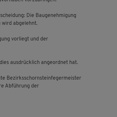
vor­ha­ben vor­zu­brin­gen.
t­schei­dung: Die Bau­ge­neh­mi­gung
 wird ab­ge­lehnt.
gung vor­liegt und der
dies aus­drück­lich an­ge­ord­net hat.
te Be­zirks­schorn­stein­fe­ger­meis­ter
e­re Ab­füh­rung der