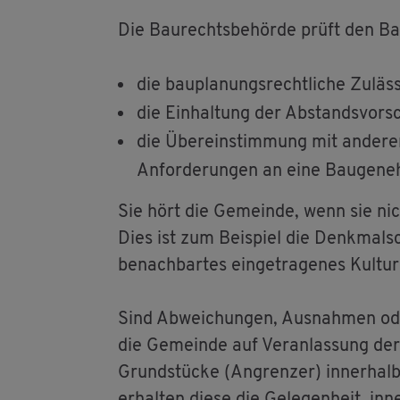
Die Bau­rechts­be­hör­de prüft den Bau­
die bau­pla­nungs­recht­li­che Zu­läs­s
die Ein­hal­tung der Ab­stands­vor­sc
die Über­ein­stim­mung mit an­de­ren
An­for­de­run­gen an eine Bau­ge­neh
Sie hört die Ge­mein­de, wenn sie nich
Dies ist zum Bei­spiel die Denk­mal­s
be­nach­bar­tes ein­ge­tra­ge­nes Kul­t
Sind Ab­wei­chun­gen, Aus­nah­men ode
die Ge­mein­de auf Ver­an­las­sung de
Grund­stü­cke (An­gren­zer) in­ner­hal