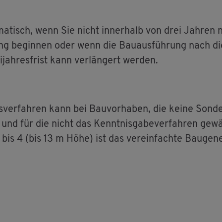
­ma­tisch, wenn Sie nicht in­ner­halb von drei Jah­ren 
ung be­gin­nen oder wenn die Bau­aus­füh­rung nach d
­jah­res­frist kann ver­län­gert wer­den.
s­ver­fah­ren kann bei Bau­vor­ha­ben, die keine Son­d
d für die nicht das Kennt­nis­ga­be­ver­fah­ren ge­wä
 bis 4 (bis 13 m Höhe) ist das ver­ein­fach­te Bau­ge­n