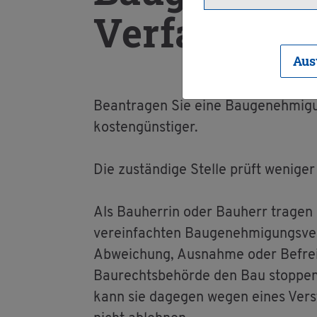
Ver­fah­ren b
Aus
Be­an­tra­gen Sie eine Bau­ge­neh­mi­gu
kos­ten­güns­ti­ger.
Die zu­stän­di­ge Stel­le prüft we­ni­ger
Als Bau­her­rin oder Bau­herr tra­gen S
ver­ein­fach­ten Bau­ge­neh­mi­gungs­ve
Ab­wei­chung, Aus­nah­me oder Be­frei­
Bau­rechts­be­hör­de den Bau stop­pen 
kann sie da­ge­gen wegen eines Ver­sto