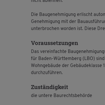
nicht ab­leh­nen.
Die Bau­ge­neh­mi­gung er­lischt au­to
Ge­neh­mi­gung mit der Bau­aus­füh­r
un­ter­bro­chen wor­den ist. Diese Drei
Vor­aus­set­zun­gen
Das ver­ein­fach­te Bau­ge­neh­mi­gung
für Baden-Würt­tem­berg (LBO) sind un
Wohn­ge­bäu­de der Ge­bäu­de­klas­se 1
durch­zu­füh­ren.
Zu­stän­dig­keit
die un­te­re Bau­rechts­be­hör­de