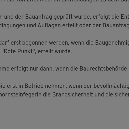
n­ner­halb von zwei Wo­chen Ein­wen­dun­gen zu dem Bau­
n und der Bau­an­trag ge­prüft wurde, er­folgt die En
din­gun­gen und Auf­la­gen er­teilt oder der Bau­an­trag
darf erst be­gon­nen wer­den, wenn die Bau­ge­neh­mi­
te "Rote Punkt", er­teilt wurde.
ah­me er­folgt nur dann, wenn die Bau­rechts­be­hör­de 
Sie erst in Be­trieb neh­men, wenn der be­voll­mäch­tig­
horn­stein­fe­ge­rin die Brand­si­cher­heit und die si­ch