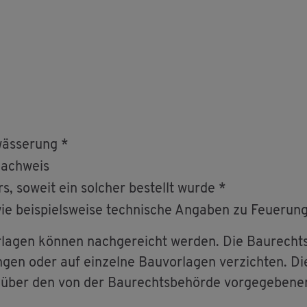
wäs­se­rung *
nach­weis
s, so­weit ein sol­cher be­stellt wurde *
 wie bei­spiels­wei­se tech­ni­sche An­ga­ben zu Feue­rung
r­la­gen kön­nen nach­ge­reicht wer­den. Die Bau­recht
lan­gen oder auf ein­zel­ne Bau­vor­la­gen ver­zich­ten. Di
über den von der Bau­rechts­be­hör­de vor­ge­ge­be­nen