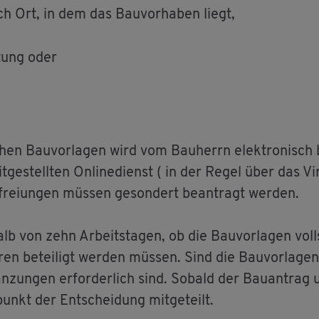
ach Ort, in dem das Bau­vor­ha­ben liegt,
­tung oder
­chen Bau­vor­la­gen wird vom Bau­herrn elek­tro­nisch 
ge­stell­ten On­line­dienst ( in der Regel über das Vir­
rei­un­gen müs­sen ge­son­dert be­an­tragt wer­den.
alb von zehn Ar­beits­ta­gen, ob die Bau­vor­la­gen voll
n be­tei­ligt wer­den müs­sen. Sind die Bau­vor­la­gen u
n­zun­gen er­for­der­lich sind. So­bald der Bau­an­trag u
­punkt der Ent­schei­dung mit­ge­teilt.