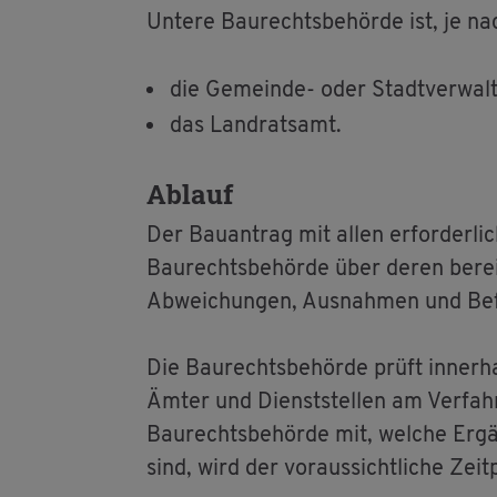
Un­te­re Bau­rechts­be­hör­de ist, je n
die Ge­mein­de- oder Stadt­ver­wal
das Land­rats­amt.
Ab­lauf
Der Bau­an­trag mit allen er­for­der­li
Bau­rechts­be­hör­de über deren be­reit­
Ab­wei­chun­gen, Aus­nah­men und Be­f
Die Bau­rechts­be­hör­de prüft in­ner­h
Ämter und Dienst­stel­len am Ver­fah­re
Bau­rechts­be­hör­de mit, wel­che Er­gä
sind, wird der vor­aus­sicht­li­che Zeit