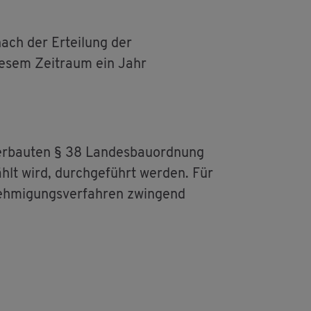
nach der Er­tei­lung der
ie­sem Zeit­raum ein Jahr
er­bau­ten § 38 Lan­des­bau­ord­nung
hlt wird, durch­ge­führt wer­den. Für
eh­mi­gungs­ver­fah­ren zwin­gend