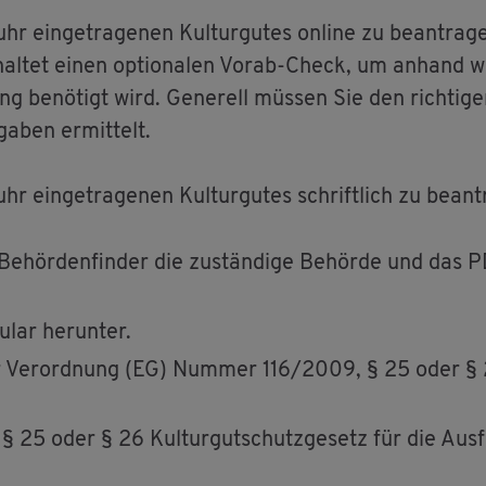
 ein­ge­tra­ge­nen Kul­tur­gu­tes on­line zu be­an­tra­
hal­tet einen op­tio­na­len Vorab-Check, um an­hand we­
ng be­nö­tigt wird. Ge­ne­rell müs­sen Sie den rich­ti­
ga­ben er­mit­telt.
ein­ge­tra­ge­nen Kul­tur­gu­tes schrift­lich zu be­an­t
e­hör­den­fin­der die zu­stän­di­ge Be­hör­de und das P
lar her­un­ter.
r Ver­ord­nung (EG) Num­mer 116/2009, § 25 oder § 26 
25 oder § 26 Kul­tur­gut­schutz­ge­setz für die Aus­fu