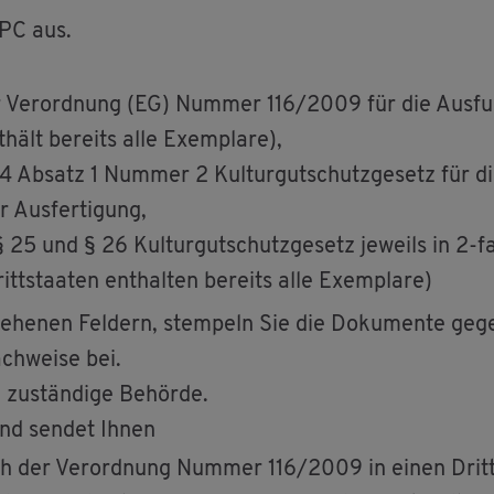
 PC aus.
 Ver­ord­nung (EG) Num­mer 116/2009 für die Aus­fuhr
­hält be­reits alle Ex­em­pla­re),
 Ab­satz 1 Num­mer 2 Kul­tur­gut­schutz­ge­setz für die
 Aus­fer­ti­gung,
 25 und § 26 Kul­tur­gut­schutz­ge­setz je­weils in 2-fa
itt­staa­ten ent­hal­ten be­reits alle Ex­em­pla­re)
se­he­nen Fel­dern, stem­peln Sie die Do­ku­men­te ge­g
ch­wei­se bei.
zu­stän­di­ge Be­hör­de.
und sen­det Ihnen
ach der Ver­ord­nung Num­mer 116/2009 in einen Dritt