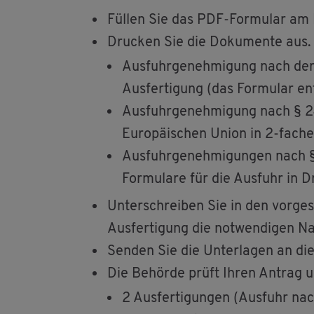
Fül­len Sie das PDF-For­mu­lar am
Dru­cken Sie die Do­ku­men­te aus.
Aus­fuhr­ge­neh­mi­gung nach der
Aus­fer­ti­gung (das For­mu­lar ent
Aus­fuhr­ge­neh­mi­gung nach § 24
Eu­ro­päi­schen Union in 2-fa­cher
Aus­fuhr­ge­neh­mi­gun­gen nach §
For­mu­la­re für die Aus­fuhr in Dr
Un­ter­schrei­ben Sie in den vor­ge­
Aus­fer­ti­gung die not­wen­di­gen Na
Sen­den Sie die Un­ter­la­gen an die 
Die Be­hör­de prüft Ihren An­trag 
2 Aus­fer­ti­gun­gen (Aus­fuhr n