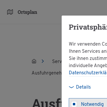
Orts­plan
Privatsphä
Wir verwenden Coo
Ihnen Services an
Sie ihnen zustimm
Ser­vice
Ver­wal­tun
individuelle Ange
Datenschutzerklä
Aus­fuhr­ge­neh­mi­gung für Kul­tur­gut
Details
Aus­fuhr­ge­n
Notwendig