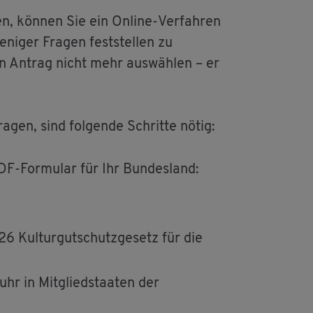
gen, kön­nen Sie ein On­line-Ver­fah­ren
ni­ger Fra­gen fest­stel­len zu
gen An­trag nicht mehr aus­wäh­len – er
ra­gen, sind fol­gen­de Schrit­te nötig:
DF-For­mu­lar für Ihr Bun­des­land:
Kul­tur­gut­schutz­ge­setz für die
hr in Mit­glied­staa­ten der