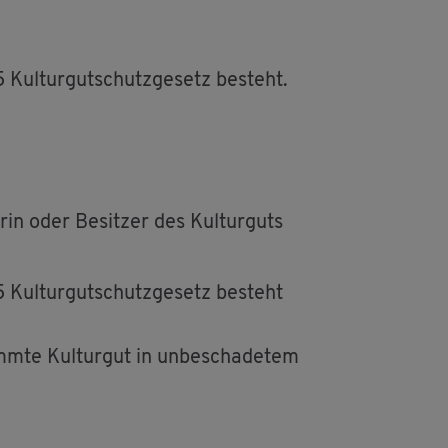
ul­tur­gut­schutz­ge­setz be­steht.
­rin oder Be­sit­zer des Kul­tur­guts
ul­tur­gut­schutz­ge­setz be­steht
mm­te Kul­tur­gut in un­be­scha­de­tem