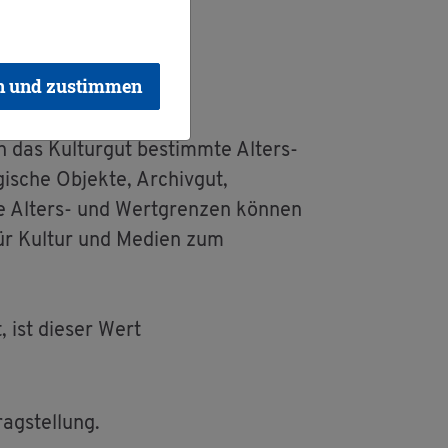
n und zustimmen
 das Kul­tur­gut be­stimm­te Al­ters-
­sche Ob­jek­te, Ar­chiv­gut,
ie Al­ters- und Wert­gren­zen kön­nen
für Kul­tur und Me­di­en zum
, ist die­ser Wert
ag­stel­lung.