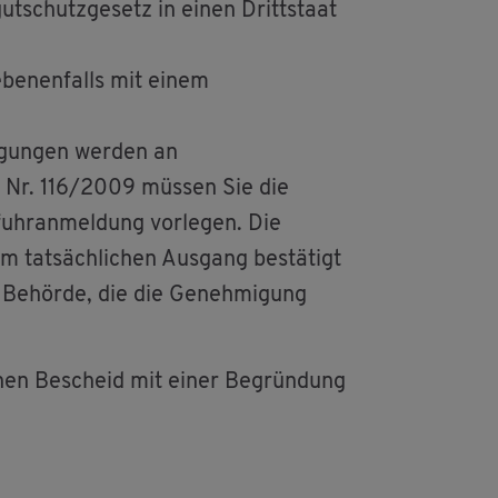
t­schutz­ge­setz in einen Dritt­staat
ge­be­nen­falls mit einem
ti­gun­gen wer­den an
G) Nr. 116/2009 müs­sen Sie die
fuhr­an­mel­dung vor­le­gen. Die
m tat­säch­li­chen Aus­gang be­stä­tigt
e Be­hör­de, die die Ge­neh­mi­gung
i­chen Be­scheid mit einer Be­grün­dung