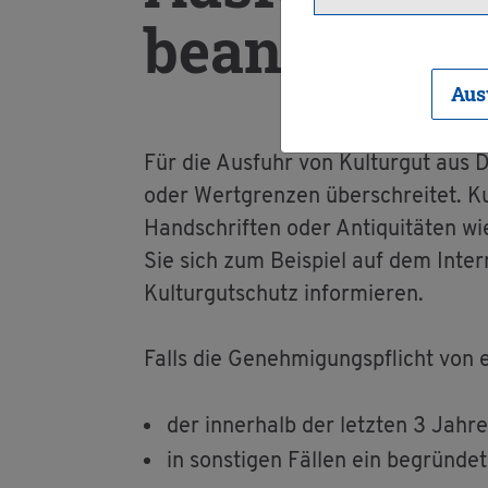
be­an­tra­gen
Aus
Für die Aus­fuhr von Kul­tur­gut aus D
oder Wert­gren­zen über­schrei­tet. Kul­
Hand­schrif­ten oder An­ti­qui­tä­ten
Sie sich zum Bei­spiel auf dem In­ter­n
Kul­tur­gut­schutz in­for­mie­ren.
Falls die Ge­neh­mi­gungs­pflicht von ei
der in­ner­halb der letz­ten 3 Jahr
in sons­ti­gen Fäl­len ein be­grün­de