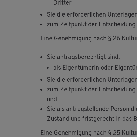
Drit­ter
Sie die er­for­der­li­chen Un­ter­la­
zum Zeit­punkt der Ent­schei­dung k
Eine Ge­neh­mi­gung nach § 26 Kul­tur
Sie an­trags­be­rech­tigt sind,
als Ei­gen­tü­me­rin oder Ei­gen­tü
Sie die er­for­der­li­chen Un­ter­la­g
zum Zeit­punkt der Ent­schei­dung k
und
Sie als an­trag­stel­len­de Per­son 
Zu­stand und frist­ge­recht in das Bu
Eine Ge­neh­mi­gung nach § 25 Kul­tur