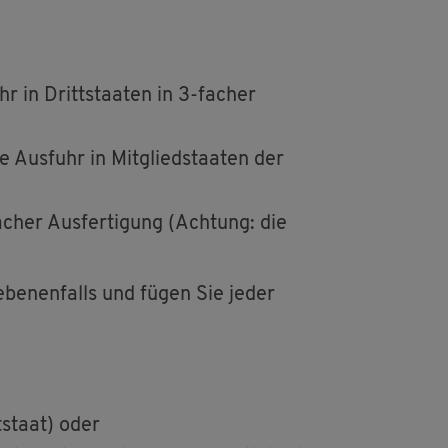
 in Dritt­staa­ten in 3-fa­cher
 Aus­fuhr in Mit­glied­staa­ten der
­cher Aus­fer­ti­gung (Ach­tung: die
e­be­nen­falls und fügen Sie jeder
­staat) oder