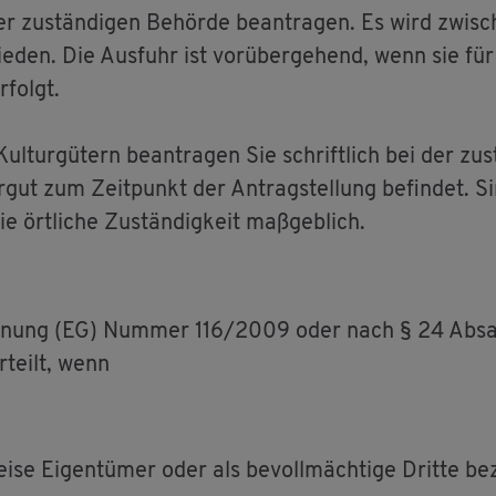
 zu­stän­di­gen Be­hör­de be­an­tra­gen. Es wird zwi­sc
ie­den. Die Aus­fuhr ist vor­über­ge­hend, wenn sie für
­folgt.
­tur­gü­tern be­an­tra­gen Sie schrift­lich bei der zu­s
­gut zum Zeit­punkt der An­trag­stel­lung be­fin­det. Sin
 ört­li­che Zu­stän­dig­keit ma­ß­geb­lich.
rd­nung (EG) Num­mer 116/2009 oder nach § 24 Ab­s
r­teilt, wenn
ei­se Ei­gen­tü­mer oder als be­voll­mäch­ti­ge Drit­te be­