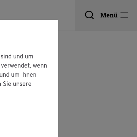
Menü
 sind und um
r verwendet, wenn
 und um Ihnen
n Sie unsere
­tur­gut