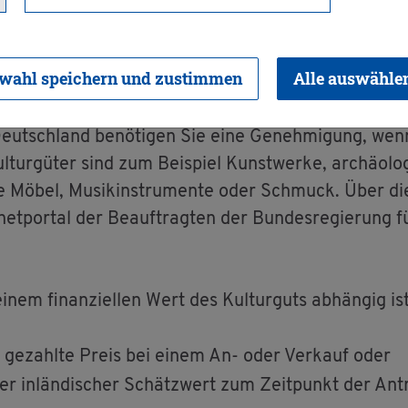
wahl speichern und zustimmen
Alle auswähle
eutsch­land be­nö­ti­gen Sie eine Ge­neh­mi­gung, wenn
tur­gü­ter sind zum Bei­spiel Kunst­wer­ke, ar­chäo­lo­gi
 wie Möbel, Mu­sik­in­stru­men­te oder Schmuck. Über d
et­por­tal der Be­auf­trag­ten der Bun­des­re­gie­rung 
nem fi­nan­zi­el­len Wert des Kul­tur­guts ab­hän­gig ist
e ge­zahl­te Preis bei einem An- oder Ver­kauf oder
­ter in­län­di­scher Schätz­wert zum Zeit­punkt der An­tr