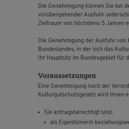
Die Ge­neh­mi­gung kön­nen Sie bei der
vor­über­ge­hen­der Aus­fuhr un­ter­sch
Zeit­raum von höchs­tens 5 Jah­ren er
Die Ge­neh­mi­gung der Aus­fuhr von Kul
Bun­des­lan­des, in der sich das Kul­tur
Ihr Haupt­sitz im Bun­des­ge­biet für die
Vor­aus­set­zun­gen
Eine Ge­neh­mi­gung nach der Ver­o
Kul­tur­gut­schutz­ge­setz wird Ihnen e
Sie an­trags­be­rech­tigt sind,
als Ei­gen­tü­me­rin be­zie­hungs­w