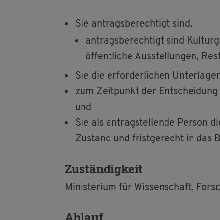
Sie an­trags­be­rech­tigt sind,
an­trags­be­rech­tigt sind Kul­tur­
öf­fent­li­che Aus­stel­lun­gen, R
Sie die er­for­der­li­chen Un­ter­la­g
zum Zeit­punkt der Ent­schei­dung k
und
Sie als an­trag­stel­len­de Per­son 
Zu­stand und frist­ge­recht in das B
Zu­stän­dig­keit
Mi­nis­te­ri­um für Wis­sen­schaft, F
Ab­lauf