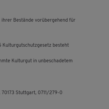
le ihrer Be­stän­de vor­über­ge­hend für
ul­tur­gut­schutz­ge­setz be­steht
mm­te Kul­tur­gut in un­be­scha­de­tem
6, 70173 Stutt­gart, 0711/279-0