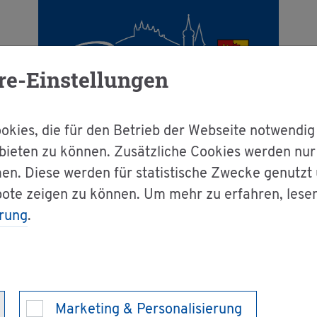
re-Einstellungen
kies, die für den Betrieb der Webseite notwendig
bieten zu können. Zusätzliche Cookies werden nu
en. Diese werden für statistische Zwecke genutzt
g & Bür­ger­ser­vice
Dienst­leis­tun­gen A-Z
bote zeigen zu können. Um mehr zu erfahren, lese
rung
.
 be­an­tra­gen
eh­mi­gung für Kul
Marketing & Personalisierung