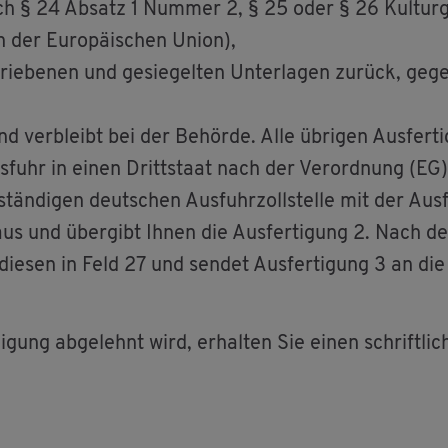
ch § 24 Ab­satz 1 Num­mer 2, § 25 oder § 26 Kul­tur­gu
en der Eu­ro­päi­schen Union),
chrie­be­nen und ge­sie­gel­ten Un­ter­la­gen zu­rück, ge­
und ver­bleibt bei der Be­hör­de. Alle üb­ri­gen Aus­fer­
Aus­fuhr in einen Dritt­staat nach der Ver­ord­nung (E
stän­di­gen deut­schen Aus­fuhr­zoll­stel­le mit der Aus­
6 aus und über­gibt Ihnen die Aus­fer­ti­gung 2. Nach de
e die­sen in Feld 27 und sen­det Aus­fer­ti­gung 3 an di
i­gung ab­ge­lehnt wird, er­hal­ten Sie einen schrift­l