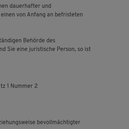
hen dau­er­haf­ter und
 einen von An­fang an be­fris­te­ten
tän­di­gen Be­hör­de des
d Sie eine ju­ris­ti­sche Per­son, so ist
atz 1 Num­mer 2
zie­hungs­wei­se be­voll­mäch­tig­ter