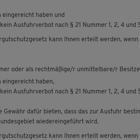
gen ein­ge­reicht haben und
ein Aus­fuhr­ver­bot nach § 21 Num­mer 1, 2, 4 und 5 K
­gut­schutz­ge­setz kann Ihnen er­teilt wer­den, wenn
­mer oder als recht­mä­ßi­ge/r un­mit­tel­ba­re/r Be­sit­ze
en ein­ge­reicht haben,
ein Aus­fuhr­ver­bot nach § 21 Num­mer 1, 2, 4 und 5 K
die Ge­währ dafür bie­ten, dass das zur Aus­fuhr be­sti
n­des­ge­biet wie­der­ein­ge­führt wird.
­gut­schutz­ge­setz kann Ihnen er­teilt wer­den, wenn