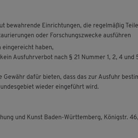
gut be­wah­ren­de Ein­rich­tun­gen, die re­gel­mä­ßig Tei
e­stau­rie­run­gen oder For­schungs­zwe­cke aus­füh­ren
en ein­ge­reicht haben,
ein Aus­fuhr­ver­bot nach § 21 Num­mer 1, 2, 4 und 5 K
die Ge­währ dafür bie­ten, dass das zur Aus­fuhr be­sti
un­des­ge­biet wie­der ein­ge­führt wird.
or­schung und Kunst Baden-Würt­tem­berg, Kö­nigstr. 4