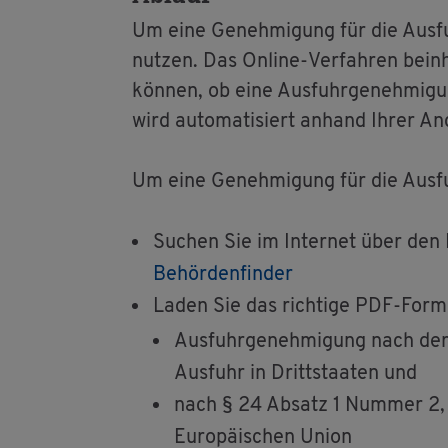
Um eine Ge­neh­mi­gung für die Aus­fuhr
nut­zen. Das On­line-Ver­fah­ren be­in
kön­nen, ob eine Aus­fuhr­ge­neh­mi­gu
wird au­to­ma­ti­siert an­hand Ihrer An­
Um eine Ge­neh­mi­gung für die Aus­fuhr 
Su­chen Sie im In­ter­net über den B
Be­hör­den­fin­der
Laden Sie das rich­ti­ge PDF-For­mu­
Aus­fuhr­ge­neh­mi­gung nach de
Aus­fuhr in Dritt­staa­ten und
nach § 24 Ab­satz 1 Num­mer 2, § 
Eu­ro­päi­schen Union