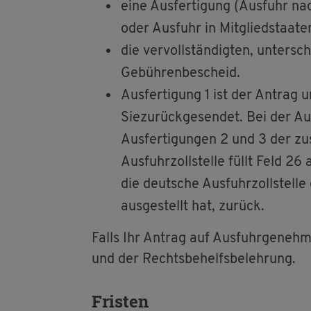
eine Aus­fer­ti­gung (Aus­fuhr na
oder Aus­fuhr in Mit­glied­staa­t
die ver­voll­stän­dig­ten, un­ter­s
Ge­büh­ren­be­scheid.
Aus­fer­ti­gung 1 ist der An­trag 
Sie­zu­rück­ge­sen­det. Bei der 
Aus­fer­ti­gun­gen 2 und 3 der zu­
Aus­fuhr­zoll­stel­le füllt Feld 2
die deut­sche Aus­fuhr­zoll­stel­l
aus­ge­stellt hat, zu­rück.
Falls Ihr An­trag auf Aus­fuhr­ge­neh­m
und der Rechts­be­helfs­be­leh­rung.
Fris­ten