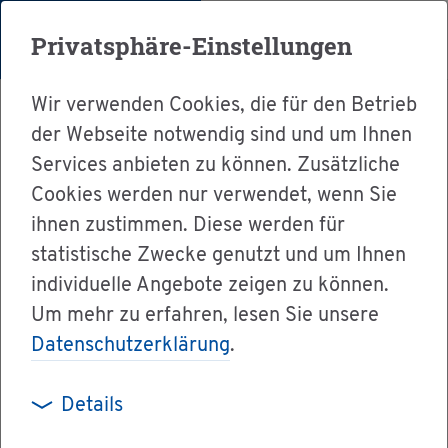
Menü
Privatsphäre-Einstellungen
Wir verwenden Cookies, die für den Betrieb
der Webseite notwendig sind und um Ihnen
Services anbieten zu können. Zusätzliche
Cookies werden nur verwendet, wenn Sie
Ser­vice
ihnen zustimmen. Diese werden für
Ver­wal­tung & Bür­ger­ser­vice
statistische Zwecke genutzt und um Ihnen
individuelle Angebote zeigen zu können.
Dienst­leis­tun­gen A-Z
Um mehr zu erfahren, lesen Sie unsere
Abend­gym­na­si­um - Auf­nah­me be­an­tra­gen
Datenschutzerklärung
.
Details