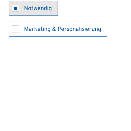
Abend­gym­na­
Notwendig
si­um - Auf­
Marketing & Personalisierung
nah­me be­an­
tra­gen
Im Abend­gym­na­si­um kön­nen Er­wach­se­ne
mit mehr­jäh­ri­ger be­ruf­li­cher Tä­tig­keit
neben der Ar­beit die all­ge­mei­ne Hoch­
schul­rei­fe er­lan­gen. Der Un­ter­richt fin­det
nor­ma­ler­wei­se abends oder in Aus­nah­me­