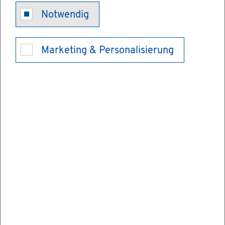
No­tar­kam­mer
Notwendig
Baden-Würt­
Marketing & Personalisierung
tem­berg
Kör­per­schaft des öf­fent­li­chen Rechts
Be­schwer­de bei der No­tar­kam­mer ein­le­gen
An­er­ken­nung aus­län­di­scher Be­rufs­ab­
schlüs­se