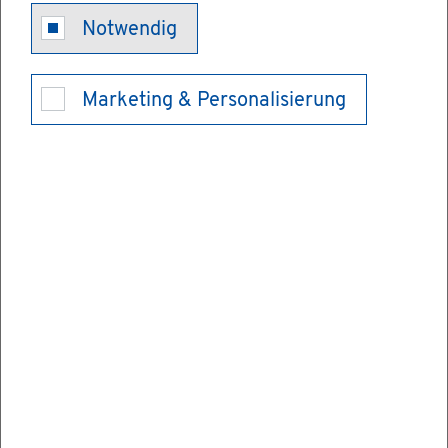
Heim­ar­beit -
Notwendig
Be­schäf­ti­gung
Marketing & Personalisierung
mel­den
Be­treu­te Dienst­leis­tun­gen u. a.
Heim­ar­beit - Halb­jäh­ri­ge Lis­ten­mel­
dung
Erst­ma­li­ge Be­schäf­ti­gung von Per­so­nen in
Heim­ar­beit mel­den