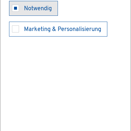
Ein­heit­li­cher
Notwendig
An­sprech­part­
Marketing & Personalisierung
ner
Be­treu­te Dienst­leis­tun­gen u. a.
Ein­heit­li­chen An­sprech­part­ner der Ar­chi­
tek­ten­kam­mer nut­zen