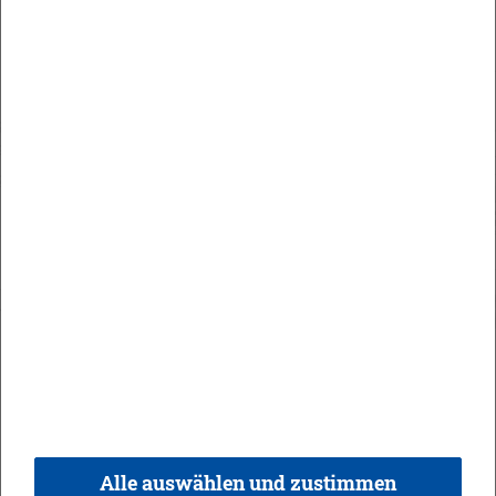
Maute Areal
Orts­recht
In­halt
Im­pres­sum
Da­ten­schutz
Kon­takt & Öff­nungs­zei­ten
Bar­rie­re­frei­heit
Alle auswählen und zustimmen