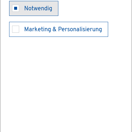
de­ver­wal­tung. Chef des Hau­ses und der Ge­
Notwendig
mein­de ist der Bür­ger­meis­ter, Herr Roman
Wai­zen­eg­ger.
Marketing & Personalisierung
Für Sie sind wir da:
Mon­tag
08:00 – 12:00 Uhr
Diens­tag
08:00 – 12:00 Uhr und 14:00 – 16:30
Uhr
Mitt­woch
ganz­tags ge­schlos­sen
Don­ners­tag
08:00 – 12:00 Uhr und 14:00 –
18:00 Uhr
Frei­tag
08:00 – 12:00 Uhr