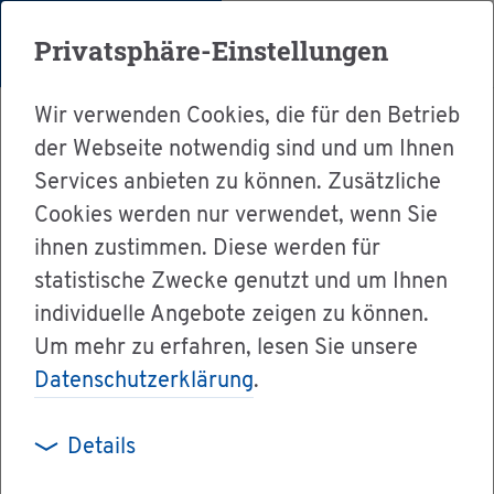
Menü
Privatsphäre-Einstellungen
Wir verwenden Cookies, die für den Betrieb
der Webseite notwendig sind und um Ihnen
Services anbieten zu können. Zusätzliche
Cookies werden nur verwendet, wenn Sie
Ser­vice
Ein­rich­tun­gen
ihnen zustimmen. Diese werden für
Rat­haus Bi­sin­gen
statistische Zwecke genutzt und um Ihnen
individuelle Angebote zeigen zu können.
Um mehr zu erfahren, lesen Sie unsere
Datenschutzerklärung
.
Rat­haus Bi­sin­gen
Details
Das Rat­haus Bi­sin­gen ist der Sitz der Ge­mein­