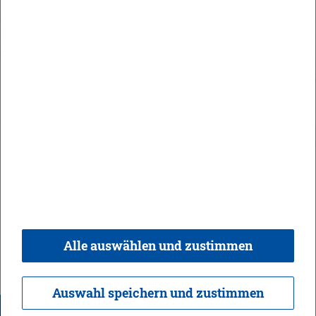
Orts­recht
In­halt
Im­pres­sum
Da­ten­schutz
Kon­takt & Öff­nungs­zei­ten
Bar­rie­re­frei­heit
Alle auswählen und zustimmen
© 2026 Ge­mein­de Bi­sin­gen,
Rea­li­sie­rung:
weber.​digital
Auswahl speichern und zustimmen