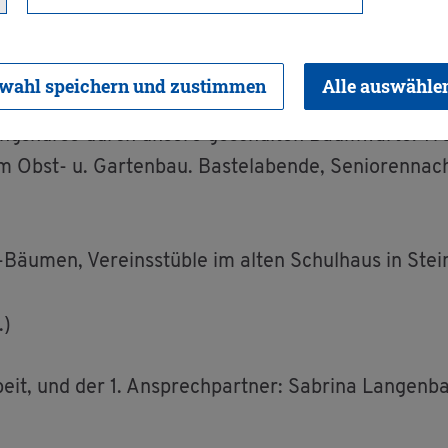
wahl speichern und zustimmen
Alle auswähle
ngs­kur­se durch un­se­re ge­schul­ten Baum­war­te. Tref
 Obst- u. Gar­ten­bau. Bas­tel­aben­de, Se­nio­ren­nach
u­men, Ver­eins­st­üb­le im alten Schul­haus in Stein­
.)
ar­beit, und der 1. An­sprech­part­ner: Sa­bri­na Lan­gen­