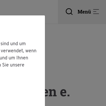
Menü
 sind und um
r verwendet, wenn
 und um Ihnen
n Sie unsere
ein­ho­fen e.