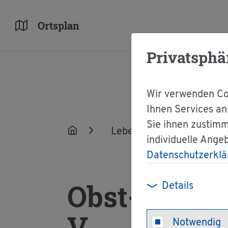
Orts­plan
Privatsphä
Wir verwenden Coo
Ihnen Services an
Sie ihnen zustimm
Leben
Ver­ei­ne
individuelle Ange
Datenschutzerklä
Obst- und Gar
Details
V.
Notwendig