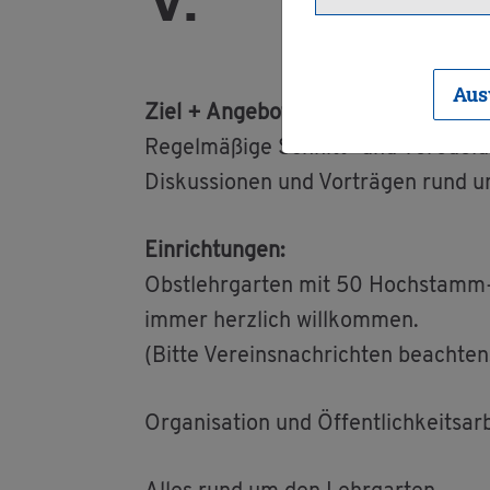
Aus
Ziel + An­ge­bot:
Re­gel­mä­ßi­ge Schnitt- und Ver­ede­lu
Dis­kus­sio­nen und Vor­trä­gen rund um
Ein­rich­tun­gen:
Obst­lehr­gar­ten mit 50 Hoch­stamm-Bä
immer herz­lich will­kom­men.
(Bitte Ver­eins­nach­rich­ten be­ach­ten
Or­ga­ni­sa­ti­on und Öf­fent­lich­keits­