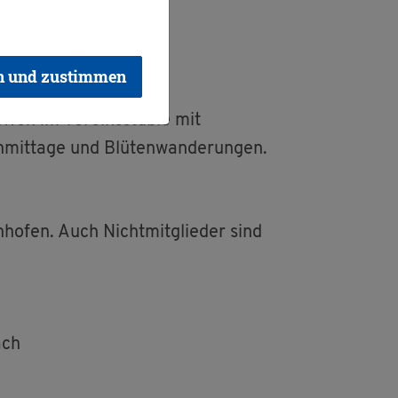
n und zustimmen
­fen im Ver­eins­st­üb­le mit
­mit­ta­ge und Blü­ten­wan­de­run­gen.
ho­fen. Auch Nicht­mit­glie­der sind
bach