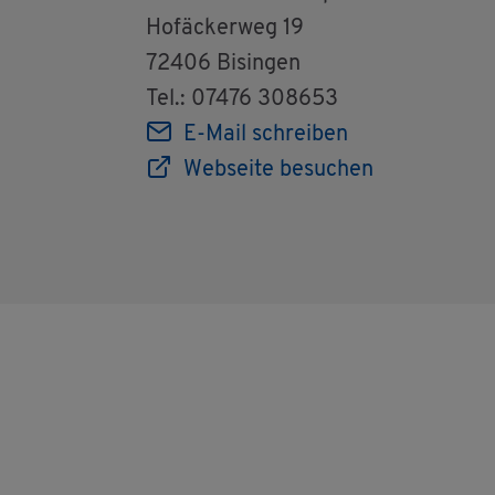
Hofä­cker­weg 19
72406 Bi­sin­gen
Tel.: 07476 308653
E-Mail schrei­ben
Web­sei­te be­su­chen