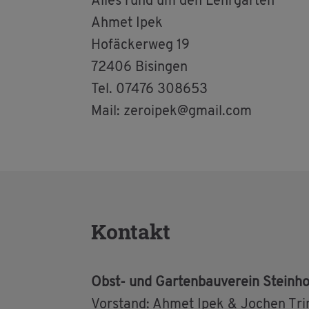
Alles rund um den Lehr­gar­ten
Ahmet Ipek
Hofä­cker­weg 19
72406 Bi­sin­gen
Tel. 07476 308653
Mail: ze­roi­pek@​gmail.​com
Kon­takt
Obst- und Gar­ten­bau­ver­ein Stein­ho­
Vor­stand: Ahmet Ipek & Jo­chen Tri