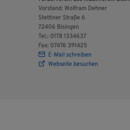
Vor­stand: Wolf­ram Deh­ner
Stet­ti­ner Stra­ße 6
72406 Bi­sin­gen
Tel.: 0178 1334637
Fax: 07476 391425
E-Mail schrei­ben
Web­sei­te be­su­chen