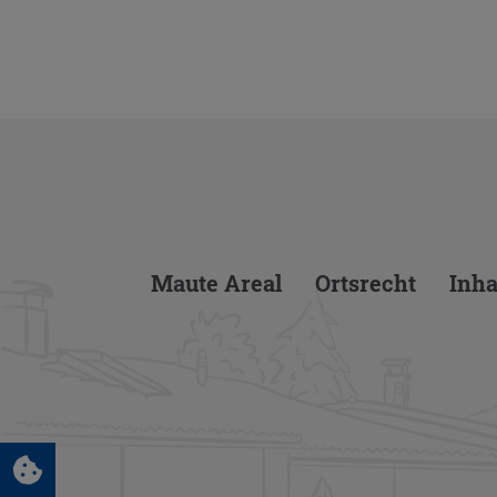
Maute Areal
Orts­recht
In­ha