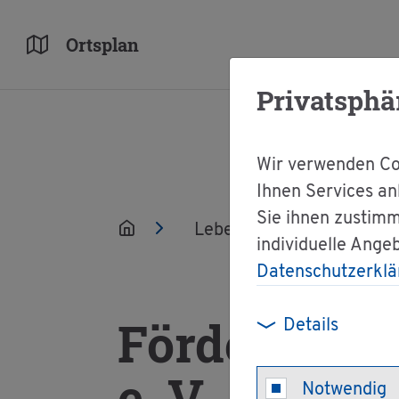
Orts­plan
Privatsphä
Wir verwenden Coo
Ihnen Services an
Sie ihnen zustimm
Leben
Ver­ei­ne
individuelle Ange
Datenschutzerklä
För­der­ver­e
Details
e. V
Notwendig