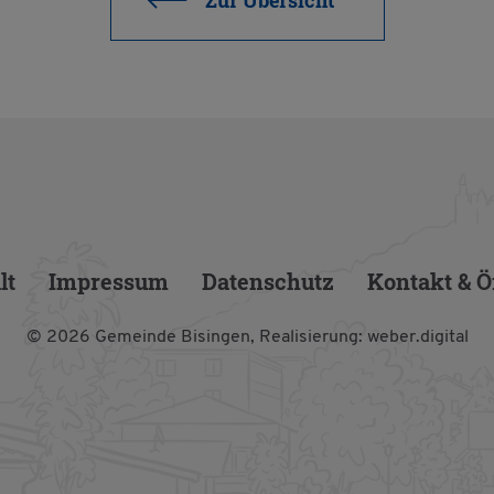
Zur Über­sicht
lt
Im­pres­sum
Da­ten­schutz
Kon­takt & Öf
© 2026 Ge­mein­de Bi­sin­gen,
Rea­li­sie­rung:
weber.​digital