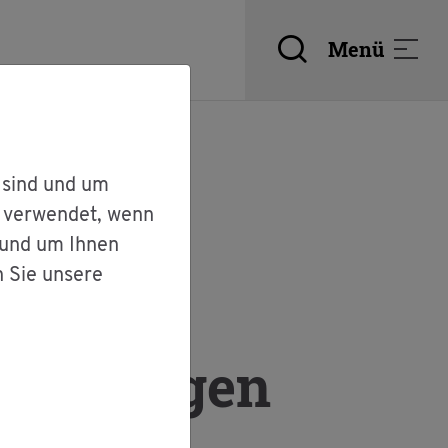
Menü
 sind und um
r verwendet, wenn
 und um Ihnen
n Sie unsere
n Bi­sin­gen