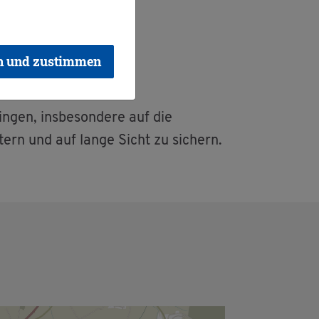
n und zustimmen
in­gen, ins­be­son­de­re auf die
h­tern und auf lange Sicht zu si­chern.