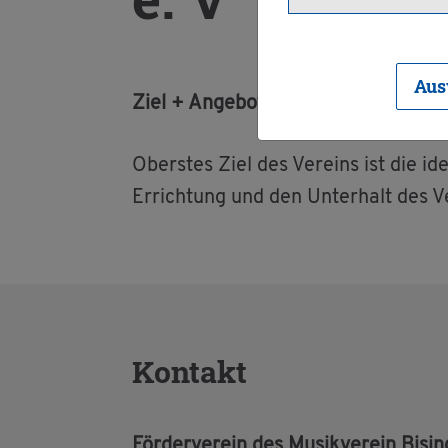
Aus
Ziel + An­ge­bot:
Obers­tes Ziel des Ver­eins ist die ide­e
Er­rich­tung und den Un­ter­halt des Ve
Kon­takt
För­der­ver­ein des Mu­sik­ver­ein Bi­sin