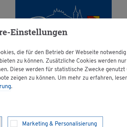
re-Einstellungen
kies, die für den Betrieb der Webseite notwendig
bieten zu können. Zusätzliche Cookies werden nu
en. Diese werden für statistische Zwecke genutzt
För­der­ver­ein des Mu­sik­ver­ein Bi­sin­gen e. V
bote zeigen zu können. Um mehr zu erfahren, lese
rung
.
in des Mu­sik­ver­ei
Marketing & Personalisierung