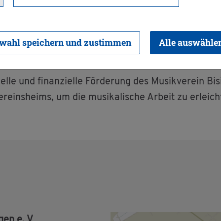
wahl speichern und zustimmen
Alle auswähle
l­le und fi­nan­zi­el­le För­de­rung des Mu­sik­ver­ein Bi­s
r­eins­heims, um die mu­si­ka­li­sche Ar­beit zu er­leic
­gen e. V