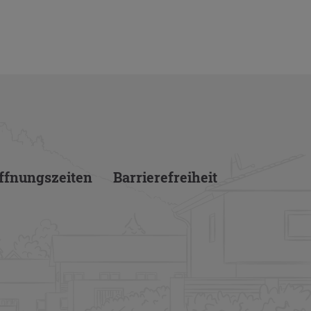
f­nungs­zei­ten
Bar­rie­re­frei­heit