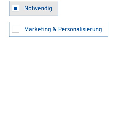
Notwendig
Marketing & Personalisierung
Kon­takt
Obst- und Gar­ten­bau­ver­ein Than­heim e.V.
Vor­stand: Jür­gen Beh­ring
Am Mü­sel­berg 20
72401 Hai­ger­loch-Owin­gen
Web­sei­te be­su­chen