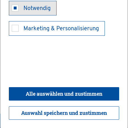
Kon­takt & Öff­nungs­zei­ten
Notwendig
Bar­rie­re­frei­heit
Marketing & Personalisierung
© 2026 Ge­mein­de Bi­sin­gen,
Rea­li­sie­rung:
weber.​digital
Alle auswählen und zustimmen
Auswahl speichern und zustimmen