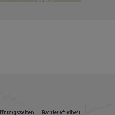
f­nungs­zei­ten
Bar­rie­re­frei­heit