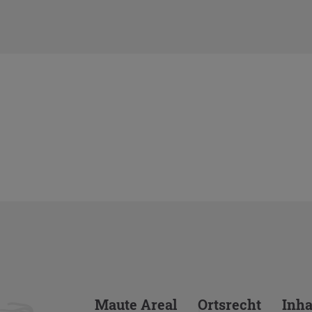
Maute Areal
Orts­recht
In­ha