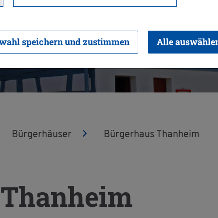
wahl speichern und zustimmen
Alle auswähle
Bür­ger­häu­ser
Bür­ger­haus Than­heim
s Than­heim