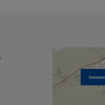
y
Genauen