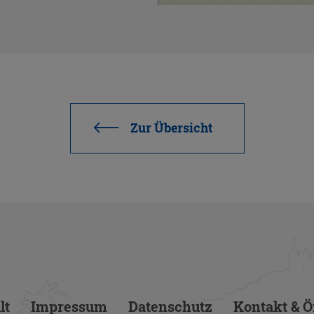
Zur Über­sicht
lt
Im­pres­sum
Da­ten­schutz
Kon­takt & Öf