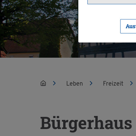
Aus
Leben
Frei­zeit
Bür­ger­hau