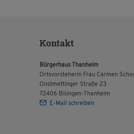
Kon­takt
Bür­ger­haus Than­heim
Orts­vor­ste­he­rin Frau Car­men Scho
Onst­met­tin­ger Stra­ße 23
72406 Bi­sin­gen-Than­heim
E-Mail schrei­ben