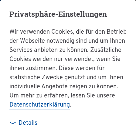
Menü
Privatsphäre-Einstellungen
Wir verwenden Cookies, die für den Betrieb
der Webseite notwendig sind und um Ihnen
Services anbieten zu können. Zusätzliche
Cookies werden nur verwendet, wenn Sie
Ser­vice
ihnen zustimmen. Diese werden für
Ver­wal­tung & Bür­ger­ser­vice
statistische Zwecke genutzt und um Ihnen
individuelle Angebote zeigen zu können.
Dienst­leis­tun­gen A-Z
Um mehr zu erfahren, lesen Sie unsere
Un­ter­stüt­zung zur Be­schäf­ti­gung von lang­zeit­
Datenschutzerklärung
.
ar­beits­lo­sen Men­schen be­an­tra­gen
Details