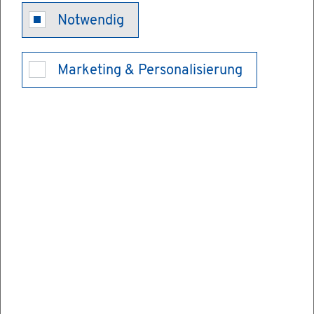
Un­ter­stüt­zung
Notwendig
zur Be­schäf­ti­
Marketing & Personalisierung
gung von
lang­zeit­ar­
beits­lo­sen
Men­schen be­
an­tra­gen