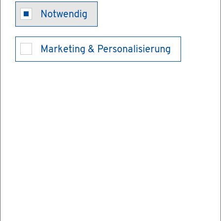
Un­ter­la­gen für
Notwendig
die Na­tu­ra
Marketing & Personalisierung
2000-Vor­prü­
fung ein­rei­
chen
Vor­ha­ben, das heißt Pro­jek­te und Pläne,
kön­nen sich ne­ga­tiv auf Na­tu­ra 2000-Ge­