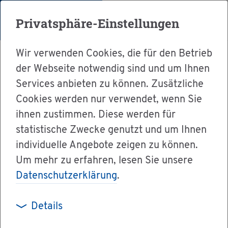
Menü
Privatsphäre-Einstellungen
Wir verwenden Cookies, die für den Betrieb
der Webseite notwendig sind und um Ihnen
Services anbieten zu können. Zusätzliche
Cookies werden nur verwendet, wenn Sie
Ser­vice
ihnen zustimmen. Diese werden für
Ver­wal­tung & Bür­ger­ser­vice
statistische Zwecke genutzt und um Ihnen
individuelle Angebote zeigen zu können.
Dienst­leis­tun­gen A-Z
Um mehr zu erfahren, lesen Sie unsere
Un­ter­la­gen für die Na­tu­ra 2000-Vor­prü­fung
Datenschutzerklärung
.
ein­rei­chen
Details