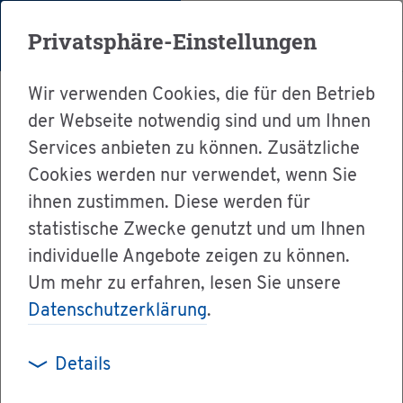
Menü
Privatsphäre-Einstellungen
Wir verwenden Cookies, die für den Betrieb
der Webseite notwendig sind und um Ihnen
Services anbieten zu können. Zusätzliche
Cookies werden nur verwendet, wenn Sie
Ser­vice
ihnen zustimmen. Diese werden für
Ver­wal­tung & Bür­ger­ser­vice
statistische Zwecke genutzt und um Ihnen
individuelle Angebote zeigen zu können.
Dienst­leis­tun­gen A-Z
Um mehr zu erfahren, lesen Sie unsere
Stel­le als Be­zirks­schorn­stein­fe­ger auf­ge­ben
Datenschutzerklärung
.
Details