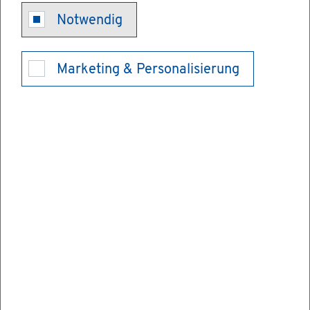
Stel­le als Be­
Notwendig
zirks­schorn­
Marketing & Personalisierung
stein­fe­ger auf­
ge­ben
Wer als be­voll­mäch­tig­te Be­zirks­schorn­
stein­fe­ge­rin ihre be­zie­hungs­wei­se als be­
voll­mäch­tig­ter Be­zirks­schorn­stein­fe­ger
seine Stel­le auf­ge­ben will, kann die Auf­he­
bung der Be­stel­lung bei der zu­stän­di­gen