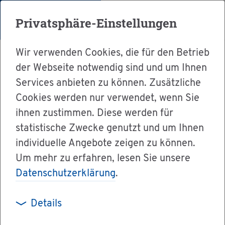
Menü
Privatsphäre-Einstellungen
Wir verwenden Cookies, die für den Betrieb
der Webseite notwendig sind und um Ihnen
Services anbieten zu können. Zusätzliche
Cookies werden nur verwendet, wenn Sie
Ser­vice
ihnen zustimmen. Diese werden für
Ver­wal­tung & Bür­ger­ser­vice
statistische Zwecke genutzt und um Ihnen
individuelle Angebote zeigen zu können.
Dienst­leis­tun­gen A-Z
Um mehr zu erfahren, lesen Sie unsere
Spe­zi­fisch of­fe­ne Ge­neh­mi­gung für die re­gel­
Datenschutzerklärung
.
mä­ßi­ge vor­über­ge­hen­de Aus­fuhr von Kul­tur­
gut in Dritt­staa­ten be­an­tra­gen
Details