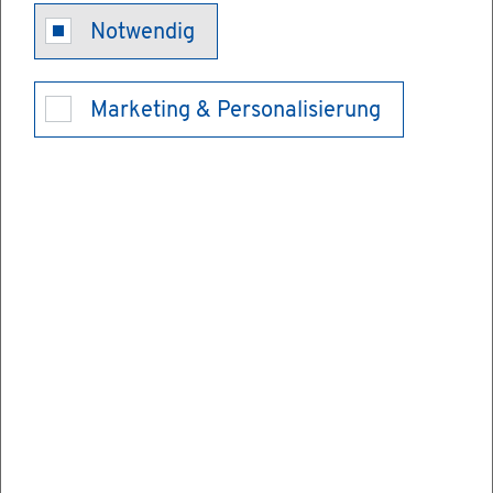
Notwendig
Spe­zi­fisch of­
Marketing & Personalisierung
fe­ne Ge­neh­mi­
gung für die
re­gel­mä­ßi­ge
vor­über­ge­hen­
de Aus­fuhr
von Kul­tur­gut