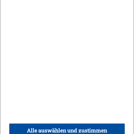
Maute Areal
Orts­recht
In­halt
Im­pres­sum
Da­ten­schutz
Kon­takt & Öff­nungs­zei­ten
Bar­rie­re­frei­heit
Alle auswählen und zustimmen