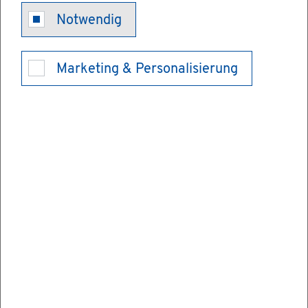
Notwendig
Im­mis­si­ons­
Marketing & Personalisierung
schutz - Mess­
be­richt über
Ein­zel­mes­
sun­gen von
Luft­schad­stof­