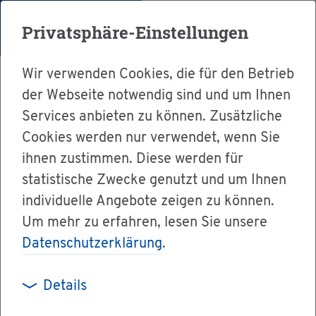
Menü
Privatsphäre-Einstellungen
Wir verwenden Cookies, die für den Betrieb
der Webseite notwendig sind und um Ihnen
Services anbieten zu können. Zusätzliche
Cookies werden nur verwendet, wenn Sie
Ser­vice
ihnen zustimmen. Diese werden für
Ver­wal­tung & Bür­ger­ser­vice
statistische Zwecke genutzt und um Ihnen
individuelle Angebote zeigen zu können.
Dienst­leis­tun­gen A-Z
Um mehr zu erfahren, lesen Sie unsere
Im­mis­si­ons­schutz - Mess­be­richt über Ein­zel­
Datenschutzerklärung
.
mes­sun­gen von Luft­schad­stof­fen bei mit­tel­
gro­ßen Feue­rungs­an­la­gen nach 44. BImSchV
Details
ein­rei­chen