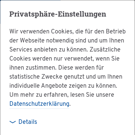
Menü
Privatsphäre-Einstellungen
Wir verwenden Cookies, die für den Betrieb
der Webseite notwendig sind und um Ihnen
Services anbieten zu können. Zusätzliche
Cookies werden nur verwendet, wenn Sie
Ser­vice
ihnen zustimmen. Diese werden für
Ver­wal­tung & Bür­ger­ser­vice
statistische Zwecke genutzt und um Ihnen
individuelle Angebote zeigen zu können.
Dienst­leis­tun­gen A-Z
Um mehr zu erfahren, lesen Sie unsere
Im­mis­si­ons­schutz - Mess­be­richt über Ein­zel­
Datenschutzerklärung
.
mes­sun­gen von Luft­schad­stof­fen bei An­la­gen
mit Ver­wen­dung or­ga­ni­scher Lö­se­mit­tel nach
Details
31. BImSchV ein­rei­chen