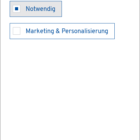
Notwendig
Im­mis­si­ons­
Marketing & Personalisierung
schutz - Mess­
be­richt über
Ein­zel­mes­
sun­gen von
Luft­schad­stof­