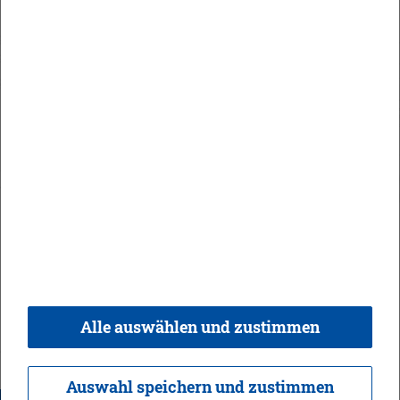
Orts­recht
In­halt
Im­pres­sum
Da­ten­schutz
Kon­takt & Öff­nungs­zei­ten
Bar­rie­re­frei­heit
Alle auswählen und zustimmen
© 2026 Ge­mein­de Bi­sin­gen,
Rea­li­sie­rung:
weber.​digital
Auswahl speichern und zustimmen