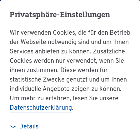
Menü
Privatsphäre-Einstellungen
Wir verwenden Cookies, die für den Betrieb
der Webseite notwendig sind und um Ihnen
Services anbieten zu können. Zusätzliche
Cookies werden nur verwendet, wenn Sie
Ser­vice
ihnen zustimmen. Diese werden für
Ver­wal­tung & Bür­ger­ser­vice
statistische Zwecke genutzt und um Ihnen
individuelle Angebote zeigen zu können.
Dienst­leis­tun­gen A-Z
Um mehr zu erfahren, lesen Sie unsere
Hilfe zur Wei­ter­füh­rung des Haus­halts be­an­
Datenschutzerklärung
.
tra­gen
Details