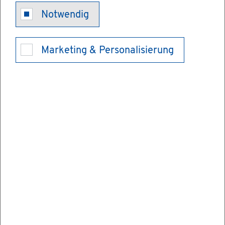
Hilfe zur Wei­
Notwendig
ter­füh­rung
Marketing & Personalisierung
des Haus­halts
be­an­tra­gen
Wenn Sie auf­grund einer Not­la­ge Ihren
Haus­halt vor­über­ge­hend nicht mehr wei­
ter­füh­ren kön­nen – sei es wegen Krank­heit,
Haft, Er­ho­lungs­maß­nah­men oder auch