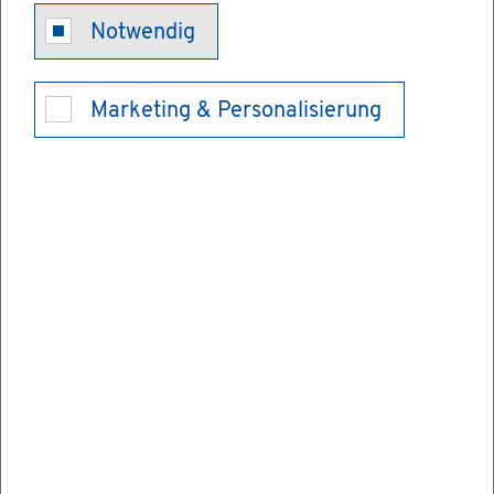
För­de­rung im
Notwendig
In­no­va­ti­ons­
Marketing & Personalisierung
pro­gramm
Pfle­ge be­an­
tra­gen
Eines der zen­tra­len Ziele der Pfle­ge­po­li­tik
der kom­men­den Jahre ist die qua­li­ta­ti­ve