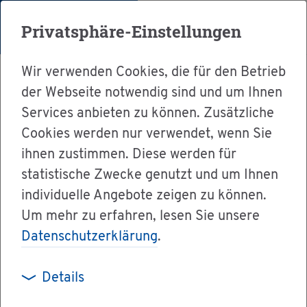
Menü
Privatsphäre-Einstellungen
Wir verwenden Cookies, die für den Betrieb
der Webseite notwendig sind und um Ihnen
Services anbieten zu können. Zusätzliche
Cookies werden nur verwendet, wenn Sie
Ser­vice
ihnen zustimmen. Diese werden für
Ver­wal­tung & Bür­ger­ser­vice
statistische Zwecke genutzt und um Ihnen
individuelle Angebote zeigen zu können.
Dienst­leis­tun­gen A-Z
Um mehr zu erfahren, lesen Sie unsere
För­de­rung im In­no­va­ti­ons­pro­gramm Pfle­ge
Datenschutzerklärung
.
be­an­tra­gen
Details