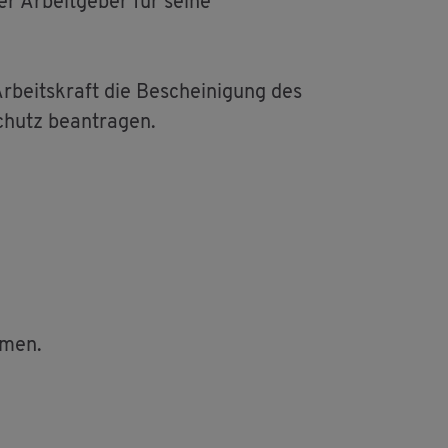
r Ar­beit­ge­ber für seine
r­beits­kraft die Be­schei­ni­gung des
chutz be­an­tra­gen.
m­men.