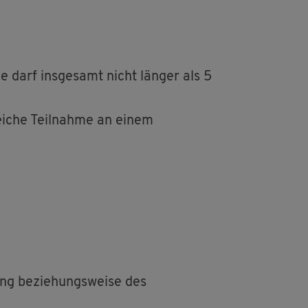
de darf ins­ge­samt nicht län­ger als 5
rei­che Teil­nah­me an einem
ung be­zie­hungs­wei­se des