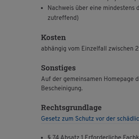
Nach­weis über eine min­des­tens drei
zu­tref­fend)
Kos­ten
ab­hän­gig vom Ein­zel­fall zwi­sch
Sons­ti­ges
Auf der ge­mein­sa­men Home­page der 
Be­schei­ni­gung.
Rechts­grund­la­ge
Ge­setz zum Schutz vor der schäd­li­ch
§ 74 Ab­satz 1 Er­for­der­li­che Fac