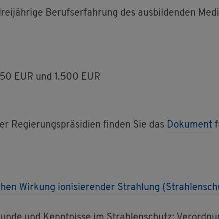
­jäh­ri­ge Be­rufs­er­fah­rung des aus­bil­den­den Me­di­
en 250 EUR und 1.500 EUR
Re­gie­rungs­prä­si­di­en fin­den Sie das
Do­ku­ment
f
en Wir­kung io­ni­sie­ren­der Strah­lung (Strah­len­sch
h­kun­de und Kennt­nis­se im Strah­len­schutz; Ver­ord­nu