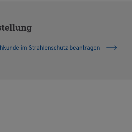
stel­lung
h­kun­de im Strah­len­schutz be­an­tra­gen