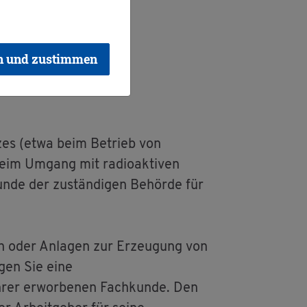
z
n und zustimmen
t­zes (etwa beim Be­trieb von
beim Um­gang mit ra­dio­ak­ti­ven
n­de der zu­stän­di­gen Be­hör­de für
­gen oder An­la­gen zur Er­zeu­gung von
i­gen Sie eine
Ihrer er­wor­be­nen Fach­kun­de. Den