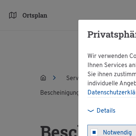
Orts­plan
Privatsphä
Wir verwenden Coo
Ihnen Services an
Sie ihnen zustimm
Ser­vice
Ver­wal­tun
individuelle Ange
Datenschutzerklä
Be­schei­ni­gung des Er­werbs der Fach
Details
Be­schei­ni­
Notwendig