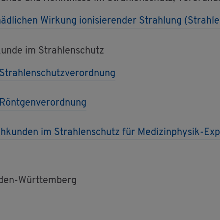
li­chen Wir­kung io­ni­sie­ren­der Strah­lung (Strah­l
­kun­de im Strah­len­schutz
 Strah­len­schutz­ver­ord­nung
 Rönt­gen­ver­ord­nung
 Fach­kun­den im Strah­len­schutz für Me­di­zin­phy­sik-Ex
aden-Würt­tem­berg