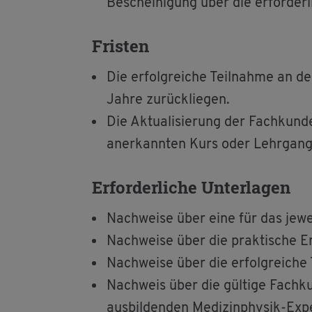
Be­schei­ni­gung über die er­for­der­
Fris­ten
Die er­folg­rei­che Teil­nah­me an d
Jahre zu­rück­lie­gen.
Die Ak­tua­li­sie­rung der Fach­kun
an­er­kann­ten Kurs oder Lehr­gang 
Er­for­der­li­che Un­ter­la­gen
Nach­wei­se über eine für das je­wei­
Nach­wei­se über die prak­ti­sche E
Nach­wei­se über die er­folg­rei­che
Nach­weis über die gül­ti­ge Fach­ku
aus­bil­den­den Me­di­zin­phy­sik-Ex­p