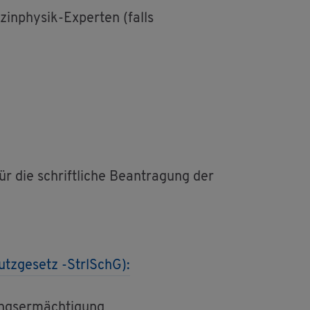
zin­phy­sik-Ex­per­ten (falls
ür die schrift­li­che Be­an­tra­gung der
utz­ge­setz -StrlSchG):
ngs­er­mäch­ti­gung