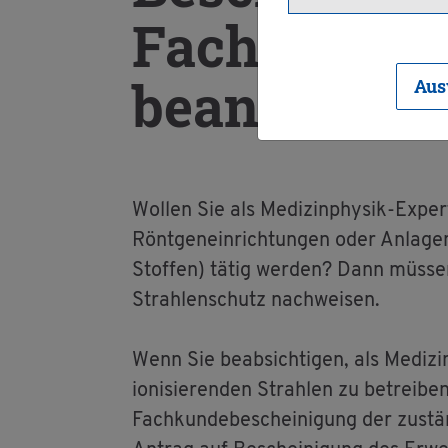
Fach­kun­de 
be­an­tra­gen
Aus
Wol­len Sie als Me­di­zin­phy­sik-Ex­p
Rönt­gen­ein­rich­tun­gen oder An­la­ge
Stof­fen) tätig wer­den? Dann müs­sen 
Strah­len­schutz nach­wei­sen.
Wenn Sie be­ab­sich­ti­gen, als Me­di­z
io­ni­sie­ren­den Strah­len zu be­trei­be
Fach­kun­de­be­schei­ni­gung der zu­st