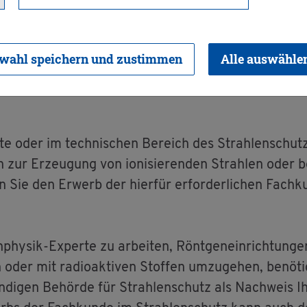
im Strah­len­schut
wahl speichern und zustimmen
Alle auswähle
er­te oder im tech­ni­schen Be­reich des Strah­len­schu
n zur Er­zeu­gung von io­ni­sie­ren­den Strah­len oder 
Sie den Er­werb der hier­für er­for­der­li­chen Fach­ku
in­phy­sik-Ex­per­te zu ar­bei­ten, Rönt­gen­ein­rich­tun
n oder mit ra­dio­ak­ti­ven Stof­fen um­zu­ge­hen, be­nö­t
än­di­gen Be­hör­de für Strah­len­schutz als Nach­weis 