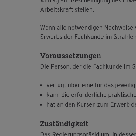
An­trag auf Be­schei­ni­gung des Er­w
Ar­beits­kraft stel­len.
Wenn alle not­wen­di­gen Nach­wei­se v
Er­werbs der Fach­kun­de im Strah­len­
Vor­aus­set­zun­gen
Die Per­son, der die Fach­kun­de im St
ver­fügt über eine für das je­wei­li­
kann die er­for­der­li­che prak­ti­sc
hat an den Kur­sen zum Er­werb der e
Zu­stän­dig­keit
Das Re­gie­rungs­prä­si­di­um, in des­se