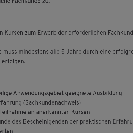
li­che Fach­kun­de zu.
en Kur­sen zum Er­werb der er­for­der­li­chen Fach­kun­
­de muss min­des­tens alle 5 Jahre durch eine er­folg­
er­fol­gen.
li­ge An­wen­dungs­ge­biet ge­eig­ne­te Aus­bil­dung
r­fah­rung (Sach­kun­de­nach­weis)
 Teil­nah­me an an­er­kann­ten Kur­sen
n­de des Be­schei­ni­gen­den der prak­ti­schen Er­fah­r
er­ten