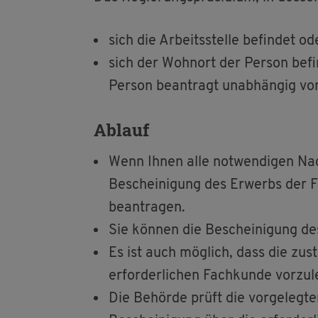
sich die Ar­beits­stel­le be­fin­det od
sich der Wohn­ort der Per­son be­fin
Per­son be­an­tragt un­ab­hän­gig vo
Ab­lauf
Wenn Ihnen alle not­wen­di­gen Nach
Be­schei­ni­gung des Er­werbs der F
be­an­tra­gen.
Sie kön­nen die Be­schei­ni­gung des
Es ist auch mög­lich, dass die zu­st
er­for­der­li­chen Fach­kun­de vor­zu­l
Die Be­hör­de prüft die vor­ge­leg­te