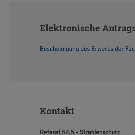
Elek­tro­ni­sche An­trag­
Be­schei­ni­gung des Er­werbs der Fac
Kon­takt
Re­fe­rat 54.5 - Strah­len­schutz