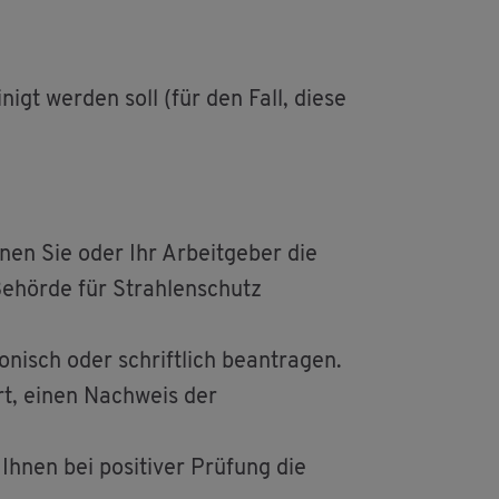
­nigt wer­den soll (für den Fall, diese
nen Sie oder Ihr Ar­beit­ge­ber die
e­hör­de für Strah­len­schutz
nisch oder schrift­lich be­an­tra­gen.
dert, einen Nach­weis der
Ihnen bei po­si­ti­ver Prü­fung die