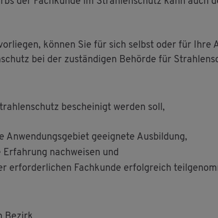
erbs der Fach­kun­de im Strah­len­schutz kann auch de
or­lie­gen, kön­nen Sie für sich selbst oder für Ihre A
schutz bei der zu­stän­di­gen Be­hör­de für Strah­len­s
rah­len­schutz be­schei­nigt wer­den soll,
ge An­wen­dungs­ge­biet ge­eig­ne­te Aus­bil­dung,
he Er­fah­rung nach­wei­sen und
r­for­der­li­chen Fach­kun­de er­folg­reich teil­ge­no
n Be­zirk