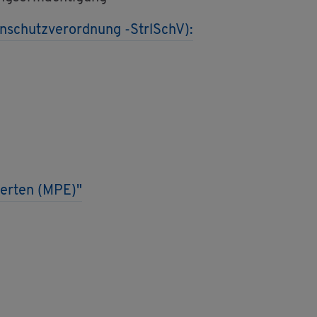
en­schutz­ver­ord­nung -StrlSchV):
­per­ten (MPE)"