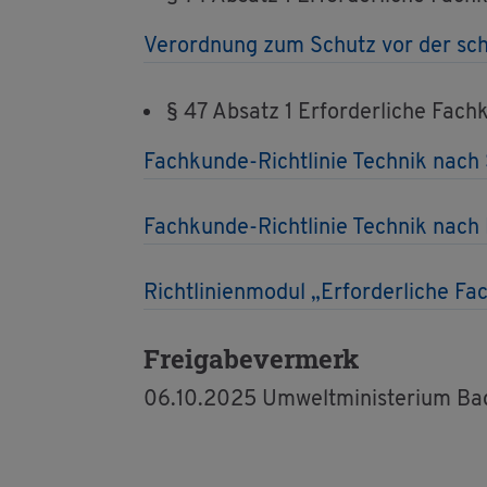
Ver­ord­nung zum Schutz vor der schäd­
§ 47 Ab­satz 1 Er­for­der­li­che Fach
Fach­kun­de-Richt­li­nie Tech­nik nach
Fach­kun­de-Richt­li­nie Tech­nik nach
Richt­li­ni­en­mo­dul „Er­for­der­li­che
Frei­ga­be­ver­merk
06.10.2025 Um­welt­mi­nis­te­ri­um B