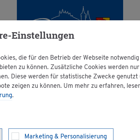
re-Einstellungen
kies, die für den Betrieb der Webseite notwendig
bieten zu können. Zusätzliche Cookies werden nu
en. Diese werden für statistische Zwecke genutzt
g & Bür­ger­ser­vice
Dienst­leis­tun­gen A-Z
bote zeigen zu können. Um mehr zu erfahren, lese
rung
.
­kun­de im Strah­len­schutz be­an­tra­gen
gung des Er­werbs 
Marketing & Personalisierung