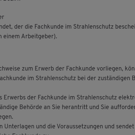
er
­det, der die Fach­kun­de im Strah­len­schutz be­schei
n einem Ar­beit­ge­ber).
­wei­se zum Er­werb der Fach­kun­de vor­lie­gen, kön­
ach­kun­de im Strah­len­schutz bei der zu­stän­di­gen B
 Er­werbs der Fach­kun­de im Strah­len­schutz elek­tro­
än­di­ge Be­hör­de an Sie her­an­tritt und Sie auf­for­
e­gen.
n Un­ter­la­gen und die Vor­aus­set­zun­gen und sen­det 