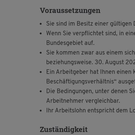
Vor­aus­set­zun­gen
Sie sind im Be­sitz einer gül­ti­gen
Wenn Sie ver­pflich­tet sind, in ein
Bun­des­ge­biet auf.
Sie kom­men zwar aus einem si­che
be­zie­hungs­wei­se. 30. Au­gust 202
Ein Ar­beit­ge­ber hat Ihnen einen k
Be­schäf­ti­gungs­ver­hält­nis“ aus­ge­
Die Be­din­gun­gen, unter denen Sie
Ar­beit­neh­mer ver­gleich­bar.
Ihr Ar­beits­lohn ent­spricht dem L
Zu­stän­dig­keit