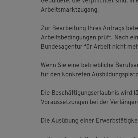
Ge­dul­de­te, die ver­pflich­tet sind,
Ar­beits­markt­zu­gang.
Zur Be­ar­bei­tung Ihres An­trags be­te
Ar­beits­be­din­gun­gen prüft. Nach ei
Bun­des­agen­tur für Ar­beit nicht mehr
Wenn Sie eine be­trieb­li­che Be­rufs­a
für den kon­kre­ten Aus­bil­dungs­platz i
Die Be­schäf­ti­gungs­er­laub­nis wird 
Vor­aus­set­zun­gen bei der Ver­län­ge
Die Aus­übung einer Er­werbs­tä­tig­kei