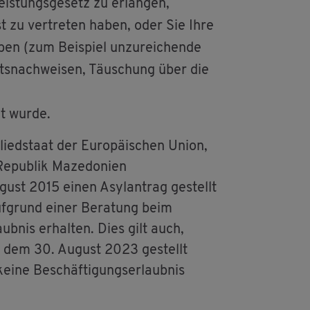
s­tungs­ge­setz zu er­lan­gen,
st zu ver­tre­ten haben, oder Sie Ihre
aben (zum Bei­spiel un­zu­rei­chen­de
äts­nach­wei­sen, Täu­schung über die
ilt wurde.
ied­staat der Eu­ro­päi­schen Union,
e­pu­blik Ma­ze­do­ni­en
gust 2015 einen Asyl­an­trag ge­stellt
f­grund einer Be­ra­tung beim
aub­nis er­hal­ten. Dies gilt auch,
h dem 30. Au­gust 2023 ge­stellt
ine Be­schäf­ti­gungs­er­laub­nis