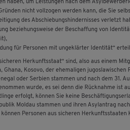
n haben, um Leis­tun­gen nach dem Asyl­be­wer­ber­lei
s Grün­den nicht voll­zo­gen wer­den kann, die Sie selb
ei­ti­gung des Ab­schie­bungs­hin­der­nis­ses ver­letzt h
ung be­zie­hungs­wei­se der Be­schaf­fung von Iden­ti­t
it),
ng für Per­so­nen mit un­ge­klär­ter Iden­ti­tät“ er­te
­che­ren Her­kunfts­staat“ sind, also aus einem Mit­gl
a, Ghana, Ko­so­vo, der ehe­ma­li­gen ju­go­sla­wi­schen R
Se­ne­gal oder Ser­bi­en stam­men und nach dem 31. Au­
ge­nom­men wurde, es sei denn die Rück­nah­me ist au
lin­ge er­folgt, kön­nen Sie keine Be­schäf­ti­gungs­er­l
­pu­blik Mol­dau stam­men und ihren Asyl­an­trag nac
n­nen Per­so­nen aus si­che­ren Her­kunfts­staa­ten ke