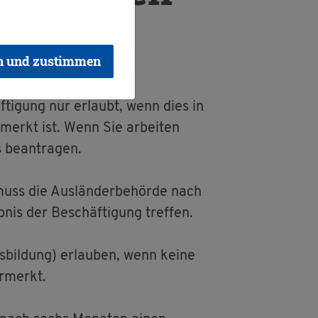
n und zustimmen
­ti­gung nur er­laubt, wenn dies in
­merkt ist. Wenn Sie ar­bei­ten
 be­an­tra­gen.
muss die Aus­län­der­be­hör­de nach
nis der Be­schäf­ti­gung tref­fen.
Aus­bil­dung) er­lau­ben, wenn keine
r­merkt.