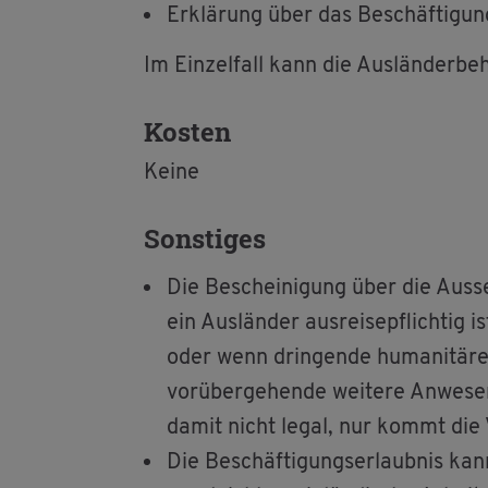
Er­klä­rung über das Be­schäf­ti­gungs
Im Ein­zel­fall kann die Aus­län­der­be­
Kos­ten
Keine
Sons­ti­ges
Die Be­schei­ni­gung über die Aus­se
ein Aus­län­der aus­rei­se­pflich­tig
oder wenn drin­gen­de hu­ma­ni­tä­re 
vor­über­ge­hen­de wei­te­re An­we­se
damit nicht legal, nur kommt die Vol
Die Be­schäf­ti­gungs­er­laub­nis ka