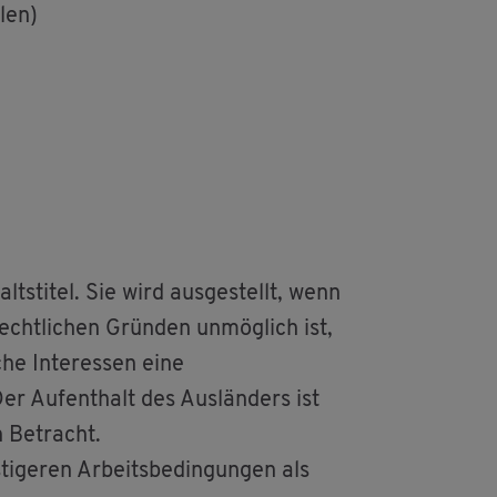
­len)
ts­ti­tel. Sie wird aus­ge­stellt, wenn
recht­li­chen Grün­den un­mög­lich ist,
che In­ter­es­sen eine
Der Auf­ent­halt des Aus­län­ders ist
n Be­tracht.
­ge­ren Ar­beits­be­din­gun­gen als