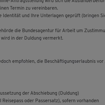
n­line-An­trags­stel­lung wird sich die Aus­län­der­be­h
inen Ter­min zu ver­ein­ba­ren.
den­ti­tät und Ihre Un­ter­la­gen ge­prüft (brin­gen Sie
e­hör­de die Bun­des­agen­tur für Ar­beit um Zu­stim­mu
g wird in der Dul­dung ver­merkt.
e­doch emp­foh­len, die Be­schäf­ti­gungs­er­laub­nis vor
 Aus­set­zung der Ab­schie­bung (Dul­dung)
el Rei­se­pass oder Pas­sersatz), so­fern vor­han­den