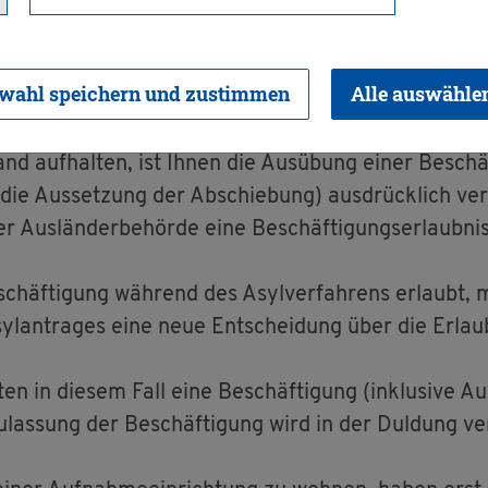
 be­an­tra­gen
wahl speichern und zustimmen
Alle auswähle
nd auf­hal­ten, ist Ihnen die Aus­übung einer Be­schäf
die Aus­set­zung der Ab­schie­bung) aus­drück­lich ver
Aus­län­der­be­hör­de eine Be­schäf­ti­gungs­er­laub­nis
­schäf­ti­gung wäh­rend des Asyl­ver­fah­rens er­laubt, 
yl­an­tra­ges eine neue Ent­schei­dung über die Er­laub­
­ten in die­sem Fall eine Be­schäf­ti­gung (in­klu­si­ve 
­las­sung der Be­schäf­ti­gung wird in der Dul­dung ve