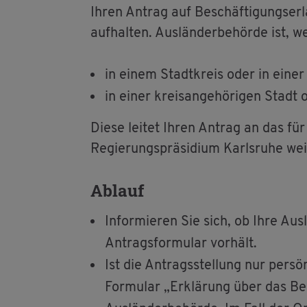
Ihren An­trag auf Be­schäf­ti­gungs­er­
auf­hal­ten. Aus­län­der­be­hör­de ist, 
in einem Stadt­kreis oder in einer 
in einer kreis­an­ge­hö­ri­gen Stad
Diese lei­tet Ihren An­trag an das für d
Re­gie­rungs­prä­si­di­um Karls­ru­he wei­
Ab­lauf
In­for­mie­ren Sie sich, ob Ihre Aus­l
An­trags­for­mu­lar vor­hält.
Ist die An­trags­stel­lung nur per­sö
For­mu­lar „Er­klä­rung über das Be­s