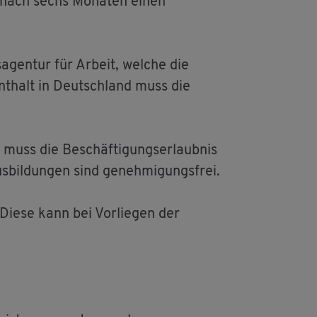
st nach sechs Mo­na­ten einen
­agen­tur für Ar­beit, wel­che die
­ent­halt in Deutsch­land muss die
 muss die Be­schäf­ti­gungs­er­laub­nis
us­bil­dun­gen sind ge­neh­mi­gungs­frei.
. Diese kann bei Vor­lie­gen der