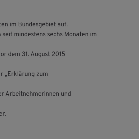
­ten im Bun­des­ge­biet auf.
ch seit min­des­tens sechs Mo­na­ten im
 vor dem 31. Au­gust 2015
ar „Er­klä­rung zum
r Ar­beit­neh­me­rin­nen und
er.