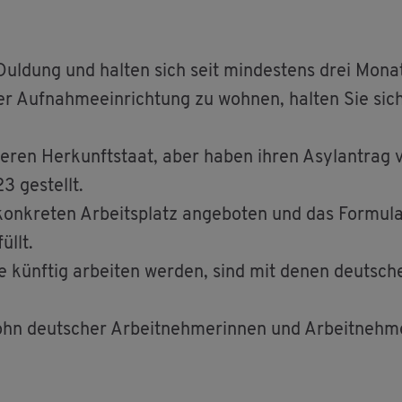
 Dul­dung und hal­ten sich seit min­des­tens drei Mo­na
er Auf­nah­me­ein­rich­tung zu woh­nen, hal­ten Sie si
­ren Her­kunft­staat, aber haben ihren Asyl­an­trag
3 ge­stellt.
on­kre­ten Ar­beits­platz an­ge­bo­ten und das For­mu­l
füllt.
 künf­tig ar­bei­ten wer­den, sind mit denen deut­sche
ohn deut­scher Ar­beit­neh­me­rin­nen und Ar­beit­neh­m