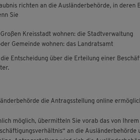
laub­nis rich­ten an die Aus­län­der­be­hör­de, in deren 
wenn Sie
Gro­ßen Kreis­stadt woh­nen: die Stadt­ver­wal­tung
t oder Ge­mein­de woh­nen: das Land­rats­amt
ie Ent­schei­dung über die Er­tei­lung einer Be­schäf­ti
ter.
än­der­be­hör­de die An­trags­stel­lung on­line er­mög­lic
n­lich mög­lich, über­mit­teln Sie vorab das von Ihrem Ar
chäf­ti­gungs­ver­hält­nis“ an die Aus­län­der­be­hör­de