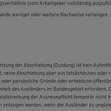
­ver­hält­nis (vom Ar­beit­ge­ber voll­stän­dig aus­zu­fül
hör­de we­ni­ger oder wei­te­re Nach­wei­se ver­lan­gen.
t­zung der Ab­schie­bung (Dul­dung) ist kein Auf­ent­hal
 ist, seine Ab­schie­bung aber aus tat­säch­li­chen oder 
oder per­sön­li­che Grün­de oder er­heb­li­che öf­fent­li­
n­heit des Aus­län­ders im Bun­des­ge­biet er­for­dern. 
l­stre­ckung der Aus­rei­se­pflicht tem­po­rär nicht i
nn ent­zo­gen wer­den, wenn der Aus­län­der zu un­güns­ti