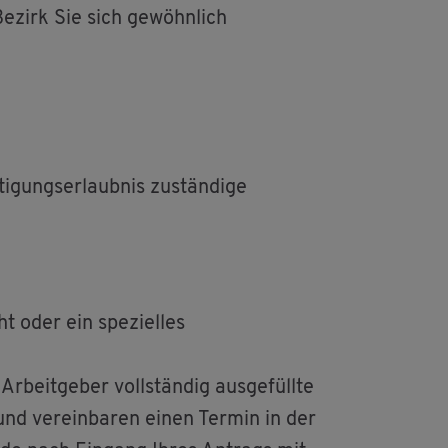
Be­zirk Sie sich ge­wöhn­lich
­gungs­er­laub­nis zu­stän­di­ge
ht oder ein spe­zi­el­les
­beit­ge­ber voll­stän­dig aus­ge­füll­te
 und ver­ein­ba­ren einen Ter­min in der