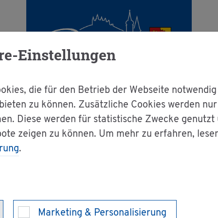
re-Einstellungen
kies, die für den Betrieb der Webseite notwendig
bieten zu können. Zusätzliche Cookies werden nu
en. Diese werden für statistische Zwecke genutzt
g & Bür­ger­ser­vice
Dienst­leis­tun­gen A-Z
bote zeigen zu können. Um mehr zu erfahren, lese
rung
.
­nen mit Dul­dung be­an­tra­gen
ungs­er­laub­nis für
Marketing & Personalisierung