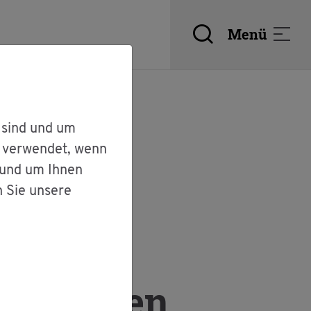
Menü
 sind und um
r verwendet, wenn
 und um Ihnen
n Sie unsere
 Per­so­nen