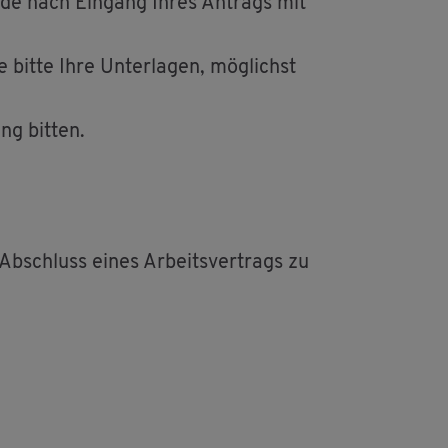
ör­de nach Ein­gang Ihres An­trags mit
 bitte Ihre Un­ter­la­gen, mög­lichst
ng bit­ten.
 Ab­schluss eines Ar­beits­ver­trags zu