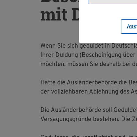
mit Dul­dung
Aus
Wenn Sie sich ge­dul­det in Deutsch­la
Ihrer Dul­dung (Be­schei­ni­gung über 
möch­ten, müs­sen Sie des­halb bei der 
Hatte die Aus­län­der­be­hör­de die Be
der voll­zieh­ba­ren Ab­leh­nung des As
Die Aus­län­der­be­hör­de soll Ge­dul­de
Ver­sa­gungs­grün­de be­stehen. Die Zu