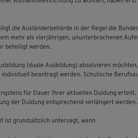
 in einer Auf­nah­me­ein­rich­tung zu woh­nen, haben er
i­ligt die Aus­län­der­be­hör­de in der Regel die Bun­des
nem mehr als vier­jäh­ri­gen, un­un­ter­bro­che­nen Auf
 be­tei­ligt wer­den.
us­bil­dung (duale Aus­bil­dung) ab­sol­vie­ren möch­ten,
n­di­vi­du­ell be­an­tragt wer­den. Schu­li­sche Be­rufs­a
längs­tens für Dauer Ihrer ak­tu­el­len Dul­dung er­teilt
­rung der Dul­dung ent­spre­chend ver­län­gert wer­den.
t ist grund­sätz­lich un­ter­sagt, wenn