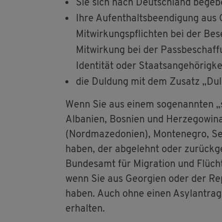
Sie sich nach Deutsch­land be­ge­be
Ihre Auf­ent­halts­be­en­di­gung au
Mit­wir­kungs­pflich­ten bei der Be­s
Mit­wir­kung bei der Pass­be­schaf­f
Iden­ti­tät oder Staats­an­ge­hö­rig­ke
die Dul­dung mit dem Zu­satz „Dul­du
Wenn Sie aus einem so­ge­nann­ten „si
Al­ba­ni­en, Bos­ni­en und Her­ze­go­wi­n
(Nord­ma­ze­do­ni­en), Mon­te­ne­gro, 
haben, der ab­ge­lehnt oder zu­rück­
Bun­des­amt für Mi­gra­ti­on und Flücht­
wenn Sie aus Ge­or­gi­en oder der Re
haben. Auch ohne einen Asyl­an­trag kö
er­hal­ten.