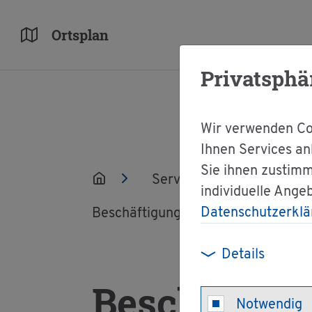
Orts­plan
Privatsphä
Wir verwenden Coo
Ihnen Services an
Sie ihnen zustimm
Ser­vice
Ver­wal­tun
individuelle Ange
Datenschutzerklä
Be­schäf­ti­gungs­er­laub­nis für Per­so
Details
Be­schäf­ti­g
Notwendig