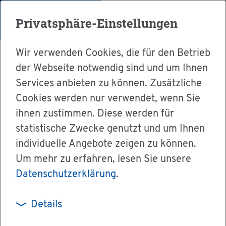
Menü
Privatsphäre-Einstellungen
Wir verwenden Cookies, die für den Betrieb
der Webseite notwendig sind und um Ihnen
Services anbieten zu können. Zusätzliche
Cookies werden nur verwendet, wenn Sie
Ser­vice
ihnen zustimmen. Diese werden für
Ver­wal­tung & Bür­ger­ser­vice
statistische Zwecke genutzt und um Ihnen
individuelle Angebote zeigen zu können.
Dienst­leis­tun­gen A-Z
Um mehr zu erfahren, lesen Sie unsere
An­trag auf Zu­las­sung zur Kün­di­gung nach
Datenschutzerklärung
.
Mut­ter­schutz­ge­setz
Details