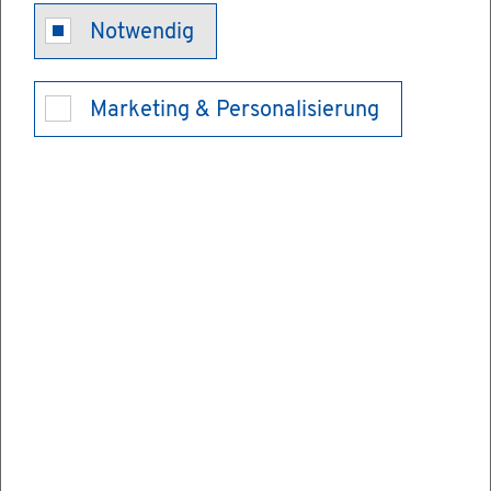
An­trag auf Zu­
Notwendig
las­sung zur
Marketing & Personalisierung
Kün­di­gung
nach Mut­ter­
schutz­ge­setz
Die Kün­di­gung durch den Ar­beit­ge­ber ist
wäh­rend der Schwan­ger­schaft und bis zum