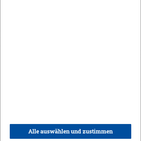
Maute Areal
Orts­recht
In­halt
Im­pres­sum
Da­ten­schutz
Kon­takt & Öff­nungs­zei­ten
Bar­rie­re­frei­heit
Alle auswählen und zustimmen
© 2026 Ge­mein­de Bi­sin­gen,