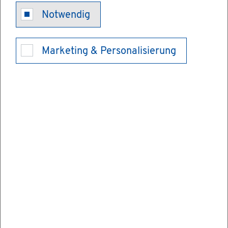
Amt­li­che Mel­
Notwendig
de­be­stä­ti­gung
Marketing & Personalisierung
aus­stel­len
Wenn Sie Ihren Wohn­sitz bei der für Sie zu­
stän­di­gen Mel­de­be­hör­de an- oder ab­mel­
den, er­hal­ten Sie als Nach­weis eine amt­li­
che Mel­de­be­stä­ti­gung.
Sie kön­nen die amt­li­che Mel­de­be­stä­ti­gung
nicht be­an­tra­gen. Nur wenn Sie Ihren