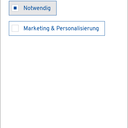
Notwendig
Ar­bei­ten
Aus­schrei­bun­gen
Marketing & Personalisierung
Aus­schrei­bun­gen der Ge­
mein­de
Öf­fent­li­che Aus­schrei­bun­gen
10. Fe­bru­ar 2026
Be­kannt­ma­chung zur öf­fent­li­chen
Aus­schrei­bung Neu­bau Kita Reute in
Bi­sin­gen