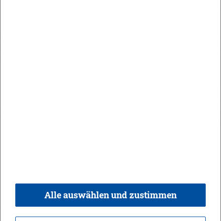
Maute Areal
Orts­recht
In­halt
Im­pres­sum
Da­ten­schutz
Kon­takt & Öff­nungs­zei­ten
Bar­rie­re­frei­heit
Alle auswählen und zustimmen
© 2026 Ge­mein­de Bi­sin­gen,
Rea­li­sie­rung:
weber.​digital